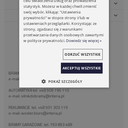
celu świadczenia usług oraz prowadzenia
MOJE KONTO
statystyk. Możesz w każdej chwili zmienić
swój wybór, klikając "Ustawienia
PŁATNOŚCI I DOSTAWA
prywatności" w stopce strony i/lub w
ustawieniach przeglądarki. Korzystając ze
KONTAKT
strony, zgadzasz się z warunkami
przetwarzania danych osobowych zawartymi
WOSTER BRAMY ROLETY
w polityce prywatności.
Dowiedz się więcej »
ul. Wróblewskiego 18
41-106 Siemianowice Śląskie
ODRZUĆ WSZYSTKIE
województwo śląskie
NIP: 6262466375
AKCEPTUJ WSZYSTKIE
BRAMY ROLETY tel:
+48 793 893 489
e-mail:
silnikdorolet@poczta.fm
POKAŻ SZCZEGÓŁY
AUTOMATYKA tel.
+48 509 196 110
e-mail:
silnikdobramy@interia.pl
REKLAMACJE tel.
+48 501 303 119
e-mail:
woster.biuro@interia.pl
BRAMY GARAŻOWE tel.
793 893 489