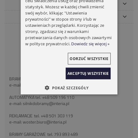
celu świadczenia usług oraz prowadzenia
MOJE KONTO
statystyk. Możesz w każdej chwili zmienić
swój wybór, klikając "Ustawienia
PŁATNOŚCI I DOSTAWA
prywatności" w stopce strony i/lub w
ustawieniach przeglądarki. Korzystając ze
KONTAKT
strony, zgadzasz się z warunkami
przetwarzania danych osobowych zawartymi
WOSTER BRAMY ROLETY
w polityce prywatności.
Dowiedz się więcej »
ul. Wróblewskiego 18
41-106 Siemianowice Śląskie
ODRZUĆ WSZYSTKIE
województwo śląskie
NIP: 6262466375
AKCEPTUJ WSZYSTKIE
BRAMY ROLETY tel:
+48 793 893 489
e-mail:
silnikdorolet@poczta.fm
POKAŻ SZCZEGÓŁY
AUTOMATYKA tel.
+48 509 196 110
e-mail:
silnikdobramy@interia.pl
REKLAMACJE tel.
+48 501 303 119
e-mail:
woster.biuro@interia.pl
BRAMY GARAŻOWE tel.
793 893 489