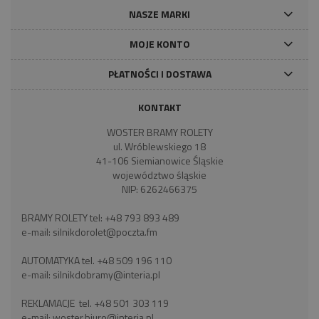
NASZE MARKI
MOJE KONTO
PŁATNOŚCI I DOSTAWA
KONTAKT
WOSTER BRAMY ROLETY
ul. Wróblewskiego 18
41-106 Siemianowice Śląskie
województwo śląskie
NIP: 6262466375
BRAMY ROLETY tel:
+48 793 893 489
e-mail:
silnikdorolet@poczta.fm
AUTOMATYKA tel.
+48 509 196 110
e-mail:
silnikdobramy@interia.pl
REKLAMACJE tel.
+48 501 303 119
e-mail:
woster.biuro@interia.pl