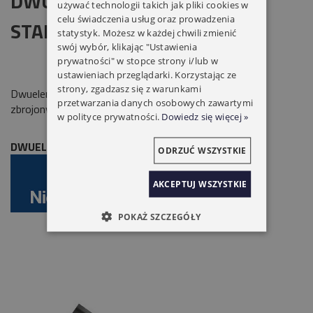
DWUELEMENTOWA SZYNA
używać technologii takich jak pliki cookies w
celu świadczenia usług oraz prowadzenia
STALOWA NICE SNA6
statystyk. Możesz w każdej chwili zmienić
swój wybór, klikając "Ustawienia
prywatności" w stopce strony i/lub w
ustawieniach przeglądarki. Korzystając ze
strony, zgadzasz się z warunkami
Dwuelementowa szyna stalowa
3 m + 1 m
z paskiem
przetwarzania danych osobowych zawartymi
zbrojonym.
w polityce prywatności.
Dowiedz się więcej »
DWUELEMENTOWA SZYNA STALOWA NICE SNA6
ODRZUĆ WSZYSTKIE
AKCEPTUJ WSZYSTKIE
POKAŻ SZCZEGÓŁY