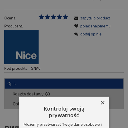
Ocena:
zapytaj o produkt
Producent:
poleć znajomemu
dodaj opinię
Kod produktu:
SNA6
Opis
Koszty dostawy
Cena nie zawiera ewentualnych kosztów płatności
×
Opinie o produkcie (0)
Kontroluj swoją
prywatność
Możemy przetwarzać Twoje dane osobowe i