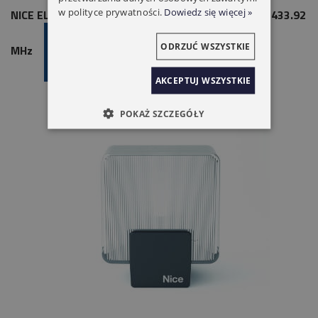
w polityce prywatności.
Dowiedz się więcej »
NICE ELDC BLUEBUS 12 V Z WBUDOWANĄ ANTENĄ 433.92
ODRZUĆ WSZYSTKIE
MHz
AKCEPTUJ WSZYSTKIE
POKAŻ SZCZEGÓŁY