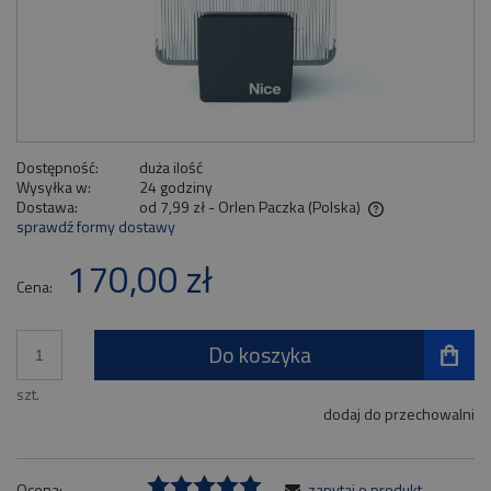
Dostępność:
duża ilość
Wysyłka w:
24 godziny
Dostawa:
od 7,99 zł
- Orlen Paczka
(Polska)
sprawdź formy dostawy
Cena nie zawiera ewentualnych kosztów płatności
170,00 zł
Cena:
Do koszyka
szt.
dodaj do przechowalni
Ocena:
zapytaj o produkt