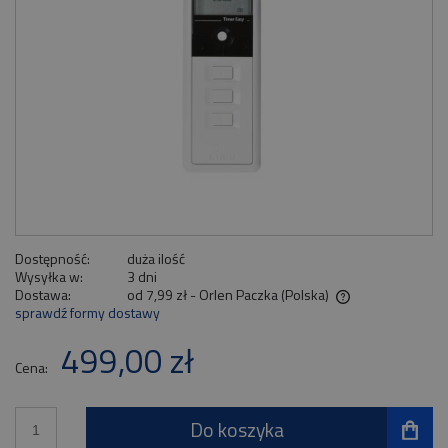
Dostępność:
duża ilość
Wysyłka w:
3 dni
Dostawa:
od 7,99 zł
- Orlen Paczka
(Polska)
sprawdź formy dostawy
Cena nie zawiera ewentualnych kosztów płatności
499,00 zł
Cena:
Do koszyka