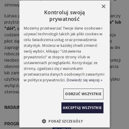
zimowy.
×
Kontroluj swoją
Łatwa zmiana programów dzięki funkcji
memory
wystarczy
prywatność
przytrzymać wciśnięty
przez 8 sekund przycisk "góra" lub
"dół",
a aktualny czas zostanie zapisany jako godzina
Możemy przetwarzać Twoje dane osobowe i
codziennego otwarcia lub zamknięcia rolet. Personalizacja
używać technologii takich jak pliki cookies w
celu świadczenia usług oraz prowadzenia
pilot daje także możliwość bardziej spersonalizowanego
statystyk. Możesz w każdej chwili zmienić
zaprogramowania godzin otwierania i zamykania rolet w dni
swój wybór, klikając "Ustawienia
robocze i dni wolne. Bezpieczeństwo w przypadku
prywatności" w stopce strony i/lub w
nieobecności dom wydaje się być zamieszkały , dzięki funkcji
ustawieniach przeglądarki. Korzystając ze
obecności, która po włączeniu przesuwa moment otwarcia
strony, zgadzasz się z warunkami
lub zamknięcia rolet
od 0 do 30 minut.
Elastyczność
przetwarzania danych osobowych zawartymi
użytkowania w dowolnym momencie można łatwo i szybko
w polityce prywatności.
Dowiedz się więcej »
wyłączyć
TIMER Easy
i korzystać tylko z centralnego
sterowania ręcznego .
ODRZUĆ WSZYSTKIE
NADAJNIK SIMU TIMER EASY HZ 1-KANAŁOWY Z
AKCEPTUJ WSZYSTKIE
POKAŻ SZCZEGÓŁY
PROGRAMATOREM