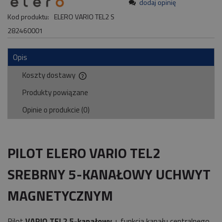
dodaj opinię
Kod produktu:
ELERO VARIO TEL2 S
282460001
Opis
Koszty dostawy
Cena nie zawiera ewentualnych kosztów płatności
Produkty powiązane
Opinie o produkcie (0)
PILOT ELERO VARIO TEL2
SREBRNY 5-KANAŁOWY UCHWYT
MAGNETYCZNYM
Pilot
VARIO TEL2 5-kanałowy
+ funkcja kanału centralnego.