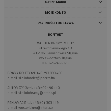
NASZE MARKI
MOJE KONTO
PŁATNOŚCI I DOSTAWA
KONTAKT
WOSTER BRAMY ROLETY
ul. Wróblewskiego 18
41-106 Siemianowice Śląskie
województwo śląskie
NIP: 6262466375
BRAMY ROLETY tel:
+48 793 893 489
e-mail:
silnikdorolet@poczta.fm
AUTOMATYKA tel.
+48 509 196 110
e-mail:
silnikdobramy@interia.pl
REKLAMACJE tel.
+48 501 303 119
e-mail:
woster.biuro@interia.pl