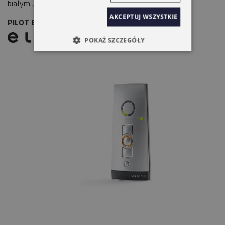
białym , srebrnym i antracyt.
AKCEPTUJ WSZYSTKIE
PILOT ELERO VARIO TEL2 SREBRNY 5-KANAŁOWY
POKAŻ SZCZEGÓŁY