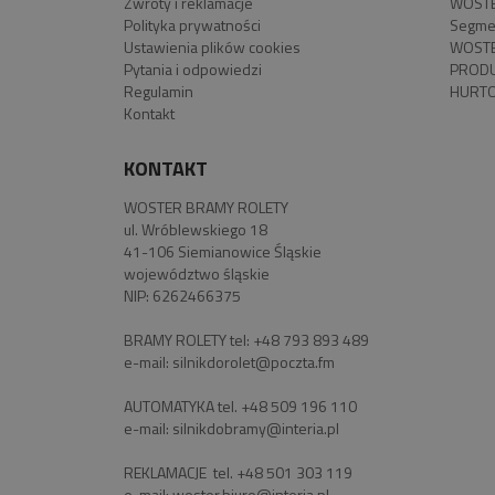
Zwroty i reklamacje
WOSTE
Polityka prywatności
Segme
Ustawienia plików cookies
WOSTE
Pytania i odpowiedzi
PROD
Regulamin
HURTO
Kontakt
KONTAKT
WOSTER BRAMY ROLETY
ul. Wróblewskiego 18
41-106 Siemianowice Śląskie
województwo śląskie
NIP: 6262466375
BRAMY ROLETY tel:
+48 793 893 489
e-mail:
silnikdorolet@poczta.fm
AUTOMATYKA tel.
+48 509 196 110
e-mail:
silnikdobramy@interia.pl
REKLAMACJE tel.
+48 501 303 119
e-mail:
woster.biuro@interia.pl