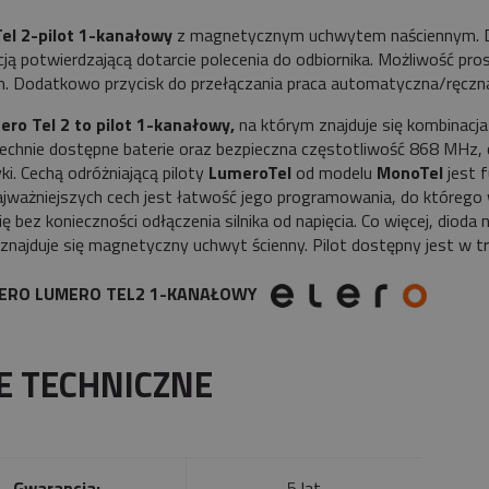
el 2-pilot 1-kanałowy
z magnetycznym uchwytem naściennym. D
cją potwierdzającą dotarcie polecenia do odbiornika. Możliwość pr
h. Dodatkowo przycisk do przełączania praca automatyczna/ręczn
ro Tel 2 to pilot 1-kanałowy,
na którym znajduje się kombinacj
chnie dostępne baterie oraz bezpieczna częstotliwość 868 MHz, 
i. Cechą odróżniającą piloty
LumeroTel
od modelu
MonoTel
jest f
ajważniejszych cech jest łatwość jego programowania, do którego
ę bez konieczności odłączenia silnika od napięcia. Co więcej, dioda 
znajduje się magnetyczny uchwyt ścienny. Pilot dostępny jest w t
LERO LUMERO TEL2 1-KANAŁOWY
E TECHNICZNE
Gwarancja:
5 lat