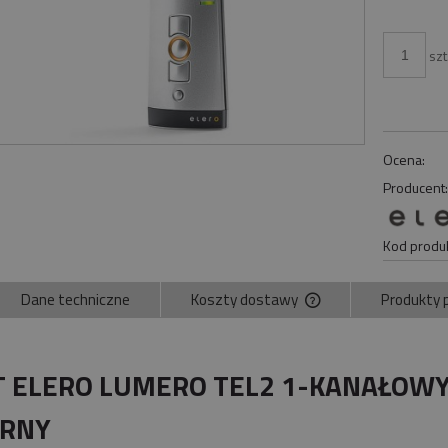
szt
Ocena:
Producent
Kod produk
Dane techniczne
Koszty dostawy
Produkty 
Cena nie zawiera ewe
płatności
T ELERO LUMERO TEL2 1-KANAŁO
BRNY