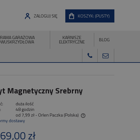
ZALOGUJ SIĘ
KOSZYK:
(PUSTY)
RAMA GARAŻOWA
KARNISZE
BLOG
DWUSKRZYDŁOWA
ELEKTRYCZNE
wyt Magnetyczny Srebrny
ć:
duża ilość
:
48 godzin
od 7,99 zł
- Orlen Paczka
(Polska)
ormy dostawy
Cena nie zawiera ewentualnych kosztów
69,00 zł
płatności