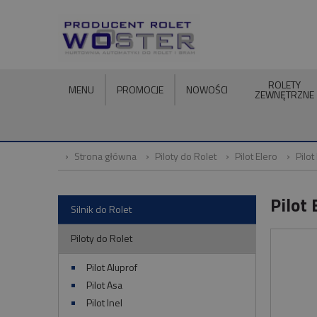
ROLETY
MENU
PROMOCJE
NOWOŚCI
ZEWNĘTRZNE
Strona główna
Piloty do Rolet
Pilot Elero
Pilo
Pilot
Silnik do Rolet
Piloty do Rolet
Pilot Aluprof
Pilot Asa
Pilot Inel