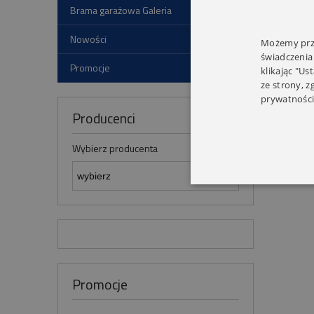
Brama garażowa Galeria
Nowości
Możemy prze
świadczenia
Promocje
klikając "Us
ze strony, 
prywatności
Producenci
Wybierz producenta
Promocje