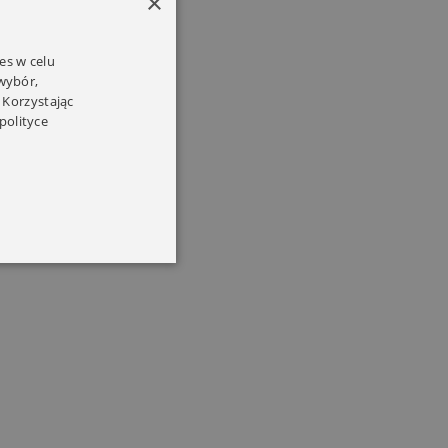
×
es w celu
 wybór,
 Korzystając
polityce