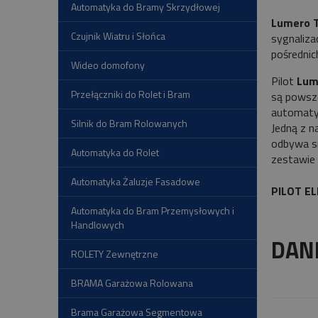
Automatyka do Bramy Skrzydłowej
Lumero T
Czujnik Wiatru i Słońca
sygnaliza
pośrednic
Wideo domofony
Pilot
Lume
Przełączniki do Rolet i Bram
są powsze
automatyk
Silnik do Bram Rolowanych
Jedną z n
odbywa si
Automatyka do Rolet
zestawie 
Automatyka Żaluzje Fasadowe
PILOT E
Automatyka do Bram Przemysłowych i
Handlowych
DAN
ROLETY Zewnętrzne
BRAMA Garażowa Rolowana
Brama Garażowa Segmentowa