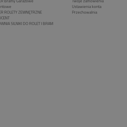
R Bramy Garażowe
Twoje zamówienia
ntowe
Ustawienia konta
R ROLETY ZEWNĘTRZNE
Przechowalnia
UCENT
WNIA SILNIKI DO ROLET I BRAM