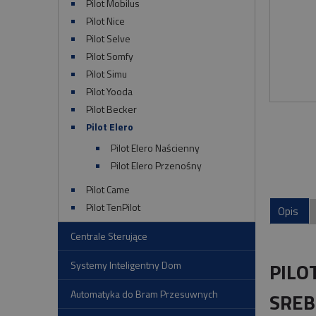
Pilot Mobilus
Pilot Nice
Pilot Selve
Pilot Somfy
Pilot Simu
Pilot Yooda
Pilot Becker
Pilot Elero
Pilot Elero Naścienny
Pilot Elero Przenośny
Pilot Came
Pilot TenPilot
Opis
Centrale Sterujące
PILO
Systemy Inteligentny Dom
Automatyka do Bram Przesuwnych
SRE