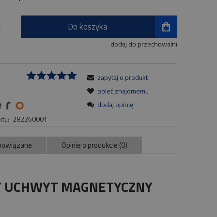
Do koszyka
.
dodaj do przechowalni
zapytaj o produkt
:
poleć znajomemu
dodaj opinię
tu:
282260001
powiązane
Opinie o produkcie (0)
ntualnych kosztów
WY UCHWYT MAGNETYCZNY