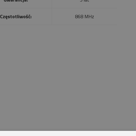
Częstotliwość:
868 MHz