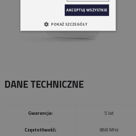
AKCEPTUJ WSZYSTKIE
POKAŻ SZCZEGÓŁY
DANE TECHNICZNE
Gwarancja:
5 lat
Częstotliwość:
868 MHz