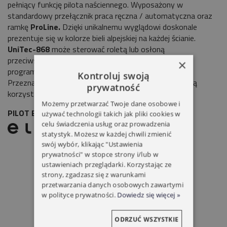
pełniący funkcję pilota naściennego. Wyposażony w
standardowy przełącznik praca ręczna / automatyczna oraz
ramkę
ProLine.
Dzięki unikalnemu wyglądowi doskonale
prezentuje się w kolorze bieli alpejskiej na każdej ścianie
.
UniTec-868
może sterować roletą lub osłoną
przeciwsłoneczną
i może być zintegrowany z różnymi
×
programami ram łącznikowych dużych producentów.
Kontroluj swoją
Przeznaczony szczególnie dla tych osób, które nie lubią
prywatność
korzystać z pilotów na ściennych.
Możemy przetwarzać Twoje dane osobowe i
PILOT ELERO UNITEC 868 1 KANAŁOWY
używać technologii takich jak pliki cookies w
celu świadczenia usług oraz prowadzenia
statystyk. Możesz w każdej chwili zmienić
swój wybór, klikając "Ustawienia
prywatności" w stopce strony i/lub w
ustawieniach przeglądarki. Korzystając ze
strony, zgadzasz się z warunkami
przetwarzania danych osobowych zawartymi
w polityce prywatności.
Dowiedz się więcej »
ODRZUĆ WSZYSTKIE