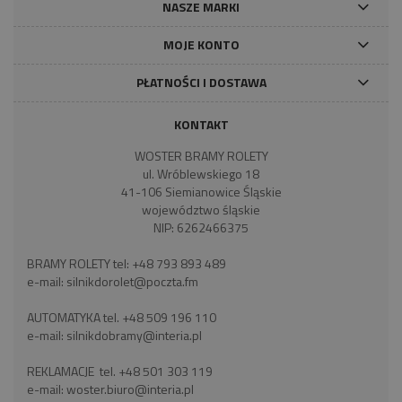
NASZE MARKI
MOJE KONTO
PŁATNOŚCI I DOSTAWA
KONTAKT
WOSTER BRAMY ROLETY
ul. Wróblewskiego 18
41-106 Siemianowice Śląskie
województwo śląskie
NIP: 6262466375
BRAMY ROLETY tel:
+48 793 893 489
e-mail:
silnikdorolet@poczta.fm
AUTOMATYKA tel.
+48 509 196 110
e-mail:
silnikdobramy@interia.pl
REKLAMACJE tel.
+48 501 303 119
e-mail:
woster.biuro@interia.pl