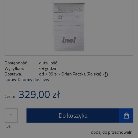
Dostępność:
duża ilość
Wysyłka w:
48 godzin
Dostawa:
od 7,99 zł
- Orlen Paczka
(Polska)
sprawdź formy dostawy
Cena nie zawiera ewentualnych kosztów płatności
329,00 zł
Cena:
Do koszyka
szt.
dodaj do przechowalni