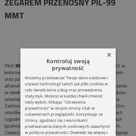
ZEGAREM PRZENOŚNY PIL-99
MMT
×
Kontroluj swoją
Pilot
INEL 99MMT 99 kanałowy.
Pilot wyposażony jest w
prywatność
kolorowy, wyświetlacz graficzny pokazujący numer kanału
Możemy przetwarzać Twoje dane osobowe i
oraz posiadający możliwość zapisania
16 znaków
używać technologii takich jak pliki cookies w
alfanumerycznych opisujących poszczególne pomieszczenia
celu świadczenia usług oraz prowadzenia
w obiekcie np. salon, sypialnia itp. Istnieje możliwość doboru
statystyk. Możesz w każdej chwili zmienić
własnej ulubionej kolorystyki: tła i czcionki wyświetlacza.
swój wybór, klikając "Ustawienia
Zastosowanie w pilocie zegara i kalendarza z funkcją astro
prywatności" w stopce strony i/lub w
umożliwia programowalną o dowolnych godzinach i dniach
ustawieniach przeglądarki. Korzystając ze
tygodnia zdalną obsługę rolet. Menu w czterech wersjach
strony, zgadzasz się z warunkami
językowych: polskim, angielskim, niemieckim i francuskim.
przetwarzania danych osobowych zawartymi
Zawieszka w komplecie. Zasilanie-baterie
2xAAA.
Występuje
w polityce prywatności.
Dowiedz się więcej »