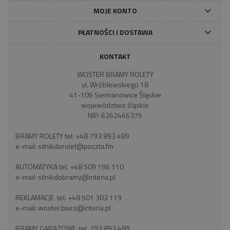
MOJE KONTO
PŁATNOŚCI I DOSTAWA
KONTAKT
WOSTER BRAMY ROLETY
ul. Wróblewskiego 18
41-106 Siemianowice Śląskie
województwo śląskie
NIP: 6262466375
BRAMY ROLETY tel:
+48 793 893 489
e-mail:
silnikdorolet@poczta.fm
AUTOMATYKA tel.
+48 509 196 110
e-mail:
silnikdobramy@interia.pl
REKLAMACJE tel.
+48 501 303 119
e-mail:
woster.biuro@interia.pl
BRAMY GARAŻOWE tel.
793 893 489