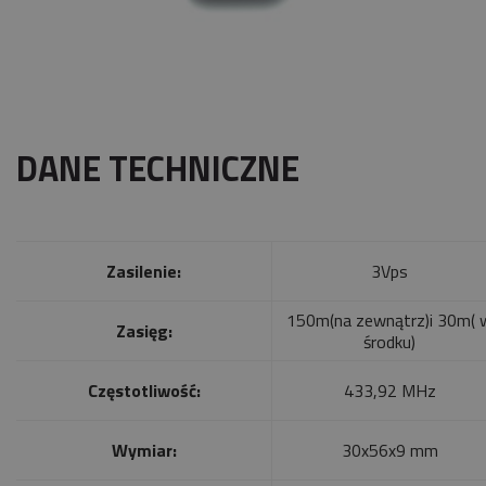
DANE TECHNICZNE
Zasilenie:
3Vps
150m(na zewnątrz)i 30m( 
Zasięg:
środku)
Częstotliwość:
433,92 MHz
Wymiar:
30x56x9 mm