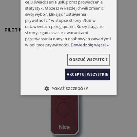
celu świadczenia usług oraz prowadzenia
statystyk. Możesz w każdej chwili zmienić
swój wybór, klikając "Ustawienia
prywatności" w stopce strony i/lub w
ustawieniach przeglądarki. Korzystając ze
PILOT NICE INTI2R 2-KANAŁOWY
strony, zgadzasz się z warunkami
przetwarzania danych osobowych zawartymi
w polityce prywatności.
Dowiedz się więcej »
ODRZUĆ WSZYSTKIE
AKCEPTUJ WSZYSTKIE
POKAŻ SZCZEGÓŁY