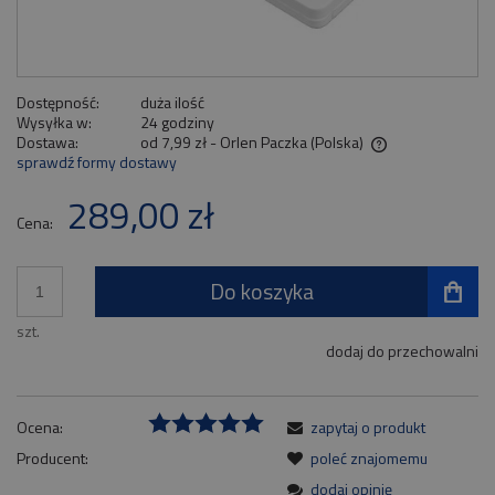
Dostępność:
duża ilość
Wysyłka w:
24 godziny
Dostawa:
od 7,99 zł
- Orlen Paczka
(Polska)
sprawdź formy dostawy
Cena nie zawiera ewentualnych kosztów płatności
289,00 zł
Cena:
Do koszyka
szt.
dodaj do przechowalni
Ocena:
zapytaj o produkt
Producent:
poleć znajomemu
dodaj opinię