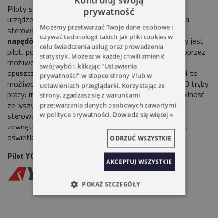
Kontroluj swoją
Piloty serii
VENTO
to proste w formie, funkcjonalne
prywatność
urządzenia o różnych parametrach.
1-kanał
pozwala na
Możemy przetwarzać Twoje dane osobowe i
sterowanie jednym napędem lub grupą
do 20
używać technologii takich jak pliki cookies w
napędów.
Programator czasowy, w który wyposażony jest
celu świadczenia usług oraz prowadzenia
pilot, pozwala na komfortowe sterowanie napędem poprzez
statystyk. Możesz w każdej chwili zmienić
możliwość zaprogramowania godziny podnoszenia i
swój wybór, klikając "Ustawienia
opuszczania osłon w trybie tygodniowym. Każdy kanał to
prywatności" w stopce strony i/lub w
możliwość ustawienia indywidualnych godzin. Posiada 3 tryby
ustawieniach przeglądarki. Korzystając ze
pracy:
manualny, automatyczny i losowy.
Kompatybilność
strony, zgadzasz się z warunkami
ze wszystkimi urządzeniami naszych marek umożliwia
przetwarzania danych osobowych zawartymi
w polityce prywatności.
Dowiedz się więcej »
sterowanie zarówno roletami wewnętrznymi jaki
zewnętrznymi, a także firanami, zasłonami, markizami,
oświetleniem itd.
ODRZUĆ WSZYSTKIE
Pilot YOODA VENTO 1-KANAŁOWY
AKCEPTUJ WSZYSTKIE
POKAŻ SZCZEGÓŁY