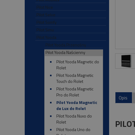
Pilot Nice
Pilot Selve
Pilot Somfy
Pilot Simu
Pilot Yooda
Pilot Yooda Przenośny
Pilot Yooda Naścienny
Pilot Yooda Magnetic do
Rolet
Pilot Yooda Magnetic
Touch do Rolet
Pilot Yooda Magnetic
Pro do Rolet
Opis
Pilot Yooda Magnetic
de Lux do Rolet
Pilot Yooda Nuxo do
PILO
Rolet
Pilot Yooda Uno do