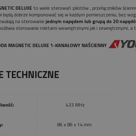
NETIC DELUXE
to wiele sterowań :pilotów , przełączników ścienn
i będą dobrze komponować się w każdym pomieszczeniu, bez wzg
walają na sterowanie
jednym napędem lub grupą do 20
napęd
żliwia sterowanie roletami wewnętrznymi jak i zewnętrznymi, a ta
OODA MAGNETIC DELUXE 1-KANAŁOWY NAŚCIENNY
E TECHNICZNE
liwość:
433 MHz
y:
86 x 86 x 14 mm