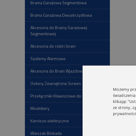
Brama Garażowa Segmentowa
Brama Garażowa Dwuskrzydłowa
Akcesoria do Bramy Garażowej
Segmentowej
Akcesoria do rolet i bram
Systemy Alarmowe
Akcesoria do Bram Wjazdowych
Osłony Zewnętrzne Screen
Możemy prze
świadczenia
Przełączniki Klawiszowe do Rolet
klikając "Us
ze strony, 
Moskitiery
prywatności
Karnisze elektryczne
Wieszak Blokada