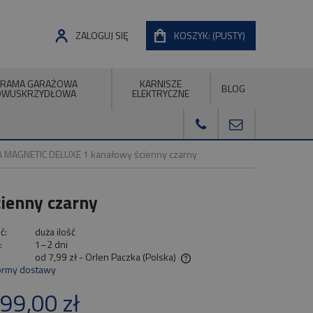
ZALOGUJ SIĘ
KOSZYK:
(PUSTY)
RAMA GARAŻOWA
KARNISZE
BLOG
DWUSKRZYDŁOWA
ELEKTRYCZNE
A MAGNETIC DELUXE 1 kanałowy ścienny czarny
ienny czarny
ć:
duża ilość
:
1–2 dni
od 7,99 zł
- Orlen Paczka
(Polska)
ormy dostawy
Cena nie zawiera ewentualnych kosztów
99,00 zł
płatności