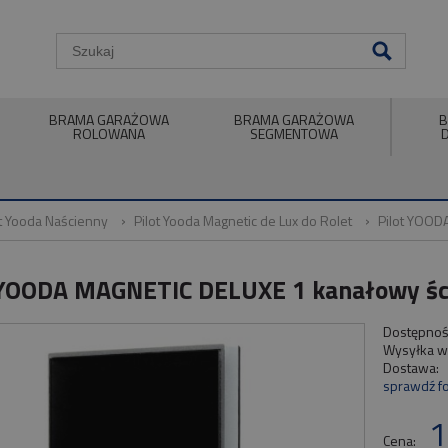
BRAMA GARAŻOWA
BRAMA GARAŻOWA
B
ROLOWANA
SEGMENTOWA
ot Yooda Naścienny
Pilot Yooda Magnetic de Lux do Rolet
Pilot YOOD
 YOODA MAGNETIC DELUXE 1 kanałowy śc
Dostępnoś
Wysyłka w
Dostawa:
sprawdź f
1
Cena: