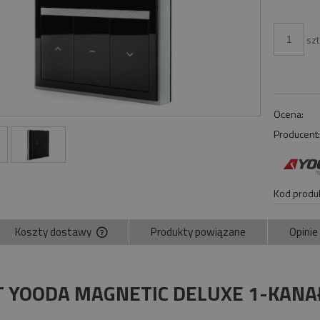
szt
Ocena:
Producent
Kod produk
Koszty dostawy
Produkty powiązane
Opinie
Cena nie zawiera ewentualnych kosztów
płatności
T YOODA MAGNETIC DELUXE 1-KAN