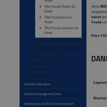
Rolet
Seria
MAG
Pilot Yooda Shakki do
wyglądow
Rolet
kanał
poz
Pilot Yooda Aura do
Yooda
umo
Rolet
Pilot Yooda Cameleo do
Rolet
Pilot Y
Pilot Yooda Brelok
Pilot Yooda YSH Komunikacja
Dwukierunkowa
DAN
Pilot Becker
Pilot Elero
Pilot Came
Pilot TenPilot
Częstot
Centrale Sterujące
Systemy Inteligentny Dom
Wymiar
Automatyka do Bram Przesuwnych