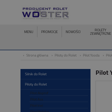
ROLETY
MENU
PROMOCJE
NOWOŚCI
ZEWNĘTRZNE
Strona główna
Piloty do Rolet
Pilot Yooda
Pil
Pilot
Silnik do Rolet
Piloty do Rolet
Pilot Aluprof
Pilot Asa
Pilot Inel
Pilot Mobilus