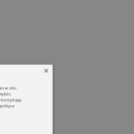
×
es w celu
 wybór,
 Korzystając
polityce