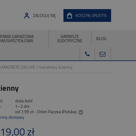
ZALOGUJ SIĘ
KOSZYK:
(PUSTY)
RAMA GARAŻOWA
KARNISZE
BLOG
DWUSKRZYDŁOWA
ELEKTRYCZNE
A MAGNETIC DELUXE 1 kanałowy ścienny
ienny
ć:
duża ilość
:
1–2 dni
od 7,99 zł
- Orlen Paczka
(Polska)
ormy dostawy
Cena nie zawiera ewentualnych kosztów
19,00 zł
płatności