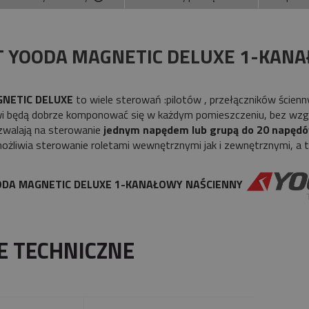
Cena nie zawiera ewentualnych kosztów
płatności
T YOODA MAGNETIC DELUXE 1-KANA
NETIC DELUXE
to wiele sterowań :pilotów , przełączników ścienn
i będą dobrze komponować się w każdym pomieszczeniu, bez wzg
walają na sterowanie
jednym napędem lub grupą do 20
napęd
żliwia sterowanie roletami wewnętrznymi jak i zewnętrznymi, a ta
OODA MAGNETIC DELUXE 1-KANAŁOWY NAŚCIENNY
E TECHNICZNE