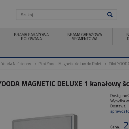
BRAMA GARAŻOWA
BRAMA GARAŻOWA
B
ROLOWANA
SEGMENTOWA
ot Yooda Naścienny
Pilot Yooda Magnetic de Lux do Rolet
Pilot YOOD
 YOODA MAGNETIC DELUXE 1 kanałowy śc
Dostępnoś
Wysyłka w
Dostawa:
sprawdź f
2
Cena: