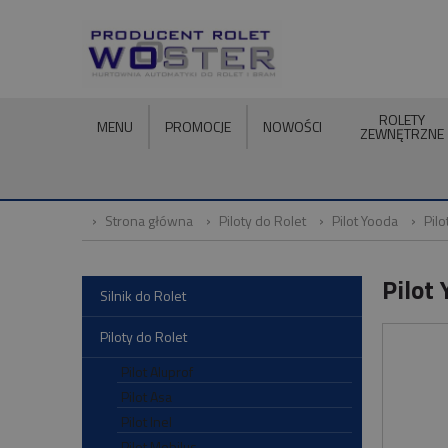
ROLETY
MENU
PROMOCJE
NOWOŚCI
ZEWNĘTRZNE
Strona główna
Piloty do Rolet
Pilot Yooda
Pil
Pilot
Silnik do Rolet
Piloty do Rolet
Pilot Aluprof
Pilot Asa
Pilot Inel
Pilot Mobilus