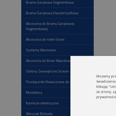
Brama Garażowa Segmentowa
Brama Garażowa Dwuskrzydłowa
Akcesoria do Bramy Garażowej
Segmentowej
Akcesoria do rolet i bram
Systemy Alarmowe
Akcesoria do Bram Wjazdowych
Osłony Zewnętrzne Screen
Możemy prze
świadczenia
Przełączniki Klawiszowe do Rolet
klikając "Us
ze strony, 
Moskitiery
prywatności
Karnisze elektryczne
Wieszak Blokada