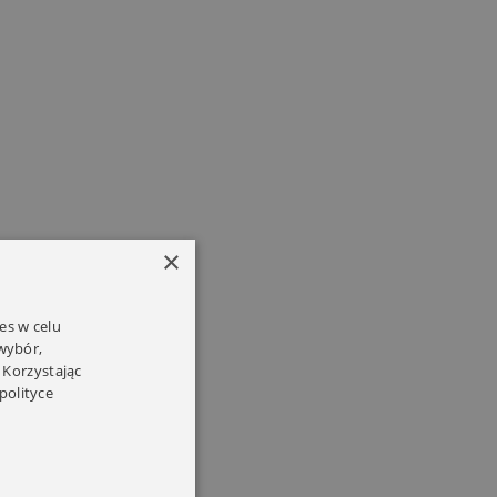
×
es w celu
 wybór,
 Korzystając
polityce