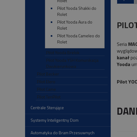
Rolet
Pilot Yooda Shakki do
Rolet
PILO
Pilot Yooda Aura do
Rolet
Pilot Yooda Cameleo do
Rolet
Seria
MAG
wyglądow
Pilot Yooda Brelok
kanał
poz
Pilot Yooda YSH Komunikacja
Yooda
umo
Dwukierunkowa
Pilot Becker
Pilot Y
Pilot Elero
Pilot Came
Pilot TenPilot
DAN
Centrale Sterujące
Systemy Inteligentny Dom
Automatyka do Bram Przesuwnych