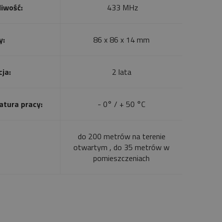
liwość:
433 MHz
y:
86 x 86 x 14 mm
ja:
2 lata
tura pracy:
- 0° / + 50 °C
do 200 metrów na terenie
otwartym , do 35 metrów w
pomieszczeniach