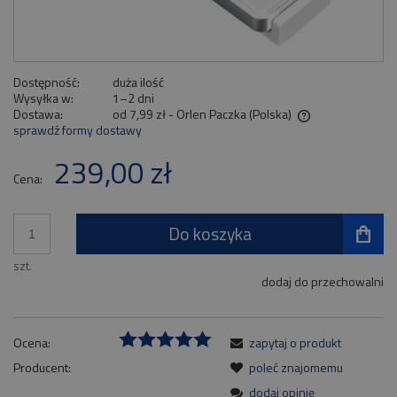
Dostępność:
duża ilość
Wysyłka w:
1–2 dni
Dostawa:
od 7,99 zł
- Orlen Paczka
(Polska)
sprawdź formy dostawy
Cena nie zawiera ewentualnych kosztów płatności
239,00 zł
Cena:
Do koszyka
szt.
dodaj do przechowalni
Ocena:
zapytaj o produkt
Producent:
poleć znajomemu
dodaj opinię