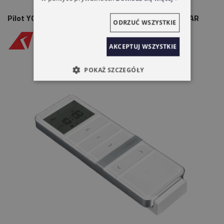
Pilot YOODA MAGNETIC DELUXE 5-KANAŁOWY ZEGAR
ODRZUĆ WSZYSTKIE
AKCEPTUJ WSZYSTKIE
POKAŻ SZCZEGÓŁY