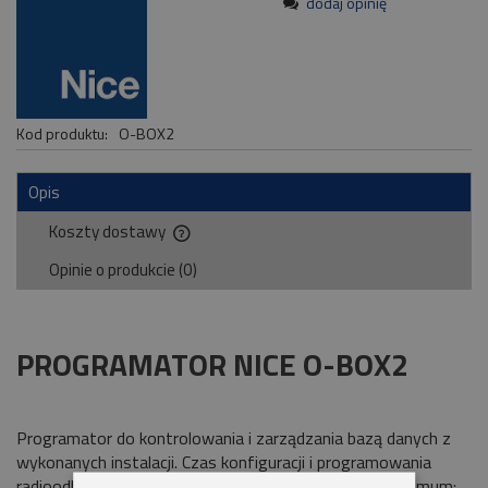
dodaj opinię
Kod produktu:
O-BOX2
Opis
Koszty dostawy
Cena nie zawiera ewentualnych kosztów płatności
Opinie o produkcie (0)
PROGRAMATOR NICE O-BOX2
Programator do kontrolowania i zarządzania bazą danych z
wykonanych instalacji. Czas konfiguracji i programowania
radioodbiorników oraz pilotów możemy skrócić do minimum: