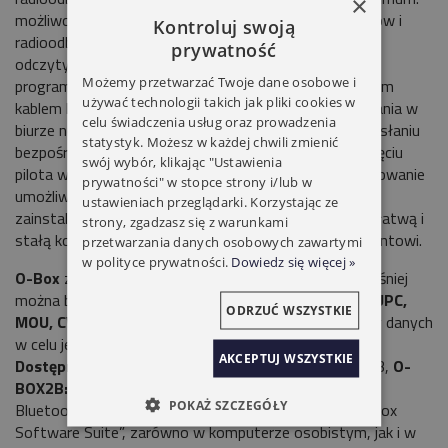
×
możliwość zarządzania wszystkimi parametrami pilotów i
Kontroluj swoją
radioodbiorników, zakładanie haseł,
prywatność
odczytywanie
Certyfikatów
jest możliwe za pomocą
Możemy przetwarzać Twoje dane osobowe i
programatora
O-Box
poprzez połączenie z komputerem
używać technologii takich jak pliki cookies w
kablem lub poprzez Bluetooth. Możliwość programowania w
celu świadczenia usług oraz prowadzenia
biurze nowych pilotów i radioodbiorników, które po wysłaniu
statystyk. Możesz w każdej chwili zmienić
bezpośrednio do Klienta działają po pierwszym naciśnięciu
swój wybór, klikając "Ustawienia
pilota w zasięgu działania
radioodbiornika.
Oprogramowanie
prywatności" w stopce strony i/lub w
umożliwia także
zbudowanie bazy Klientów
z
ustawieniach przeglądarki. Korzystając ze
zainstalowanymi sterowaniami radiowymi
ONE/INTI,
łatwą i
strony, zgadzasz się z warunkami
stałą kontrolę oraz gwarantuje efektywną pomoc Klientowi.
przetwarzania danych osobowych zawartymi
w polityce prywatności.
Dowiedz się więcej »
O-Box
zarządza wszystkimi parametrami, które wcześniej
można było zmienić za pomocą kilku urządzeń – jak
BUPC,
ODRZUĆ WSZYSTKIE
MOU, CVU i SMU.
Umożliwia także import/export bazy danych
w celu jej archiwizacji lub odzyskania.
AKCEPTUJ WSZYSTKIE
Dostępne w dwóch wersjach:
O-BOX2:
z kablem USB,
O-
BOX2B:
z kablem USB i wbudowanym modułem
POKAŻ SZCZEGÓŁY
Bluetooth.
Prosta instalacja oprogramowania
„O-Box
Software Suite”, zarówno w komputerze osobistym, jak i w