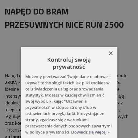
NAPĘD DO BRAM
PRZESUWNYCH NICE RUN 2500
×
Kontroluj swoją
prywatność
Napęd do bram przesuwnych o ciężarze
do 2500 kg, silnik
Możemy przetwarzać Twoje dane osobowe i
230V,
z wbudowaną centralą sterującą
RUA1 BLUEBUS
.
używać technologii takich jak pliki cookies w
Idealne do zastosowań przemysłowych. Różne stopnie
celu świadczenia usług oraz prowadzenia
intensywności pracy oraz szeroki zakres funkcji pozwalają
statystyk. Możesz w każdej chwili zmienić
swój wybór, klikając "Ustawienia
idealnie dopasować go do indywidualnych warunków oraz
prywatności" w stopce strony i/lub w
miejsca użytkowania.
Inteligentny:
Czujnik temperatury
ustawieniach przeglądarki. Korzystając ze
reguluje moc silnika w zależności od warunków pogodowych
strony, zgadzasz się z warunkami
oraz koryguje próg zabezpieczenia termicznego
przetwarzania danych osobowych zawartymi
i intensywność wewnętrznego chłodzenia. Funkcja
w polityce prywatności.
Dowiedz się więcej »
autoprogramowania,
dzięki której siłownik w czasie