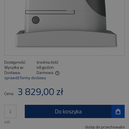
Dostępność:
średnia ilość
Wysyłka w:
48 godzin
Dostawa:
Darmowa
sprawdź formy dostawy
Cena nie zawiera ewentualnych kosztów płatności
3 829,00 zł
Cena:
Do koszyka
szt.
dodaj do przechowalni