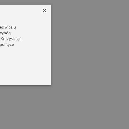
×
es w celu
 wybór,
 Korzystając
polityce