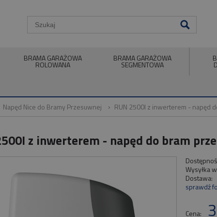
BRAMA GARAŻOWA
BRAMA GARAŻOWA
B
ROLOWANA
SEGMENTOWA
Napęd Nice do Bramy Przesuwnej
RUN 2500I z inwerterem - napęd 
500I z inwerterem - napęd do bram prz
Dostępnoś
Wysyłka w
Dostawa:
sprawdź f
Cena nie zawiera ewent
3
płatności
Cena: