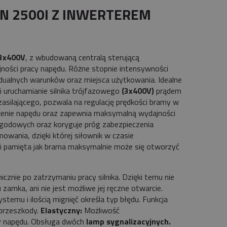
N 2500l Z INWERTEREM
 3x400V
, z wbudowaną centralą sterującą
ajności pracy napędu. Różne stopnie intensywności
idualnych warunków oraz miejsca użytkowania. Idealne
 i uruchamianie silnika trójfazowego
(3x400V)
prądem
asilającego, pozwala na regulację prędkości bramy w
enie napędu oraz zapewnia maksymalną wydajności
ogodowych oraz koryguje próg zabezpieczenia
wania, dzięki której siłownik w czasie
i pamięta jak brama maksymalnie może się otworzyć
nie po zatrzymaniu pracy silnika. Dzięki temu nie
mka, ani nie jest możliwe jej ręczne otwarcie.
stemu i ilością mignięć określa typ błędu. Funkcja
 przeszkody.
Elastyczny:
Możliwość
cy napędu. Obsługa dwóch
lamp sygnalizacyjnych.