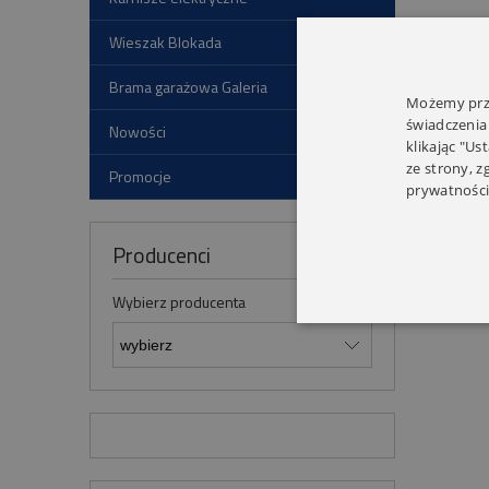
Wieszak Blokada
Brama garażowa Galeria
Możemy prze
świadczenia
Nowości
klikając "Us
ze strony, 
Promocje
prywatności
Producenci
Wybierz producenta