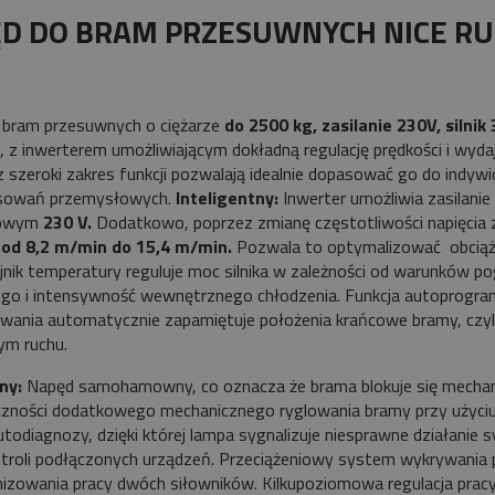
płatności
D DO BRAM PRZESUWNYCH NICE RU
 bram przesuwnych o ciężarze
do 2500 kg, zasilanie 230V, silnik
, z inwerterem umożliwiającym dokładną regulację prędkości i wyd
z szeroki zakres funkcji pozwalają idealnie dopasować go do indyw
sowań przemysłowych.
Inteligentny:
Inwerter umożliwia zasilanie
zowym
230 V.
Dodatkowo, poprzez zmianę częstotliwości napięcia z
h
od 8,2 m/min
do 15,4 m/min.
Pozwala to optymalizować obciąż
ujnik temperatury
reguluje moc silnika w zależności od warunków p
go i intensywność wewnętrznego chłodzenia. Funkcja autoprogramo
ania automatycznie zapamiętuje położenia krańcowe bramy, czyl
ym ruchu.
ny:
Napęd samohamowny, co oznacza że brama blokuje się mechanicz
zności dodatkowego mechanicznego ryglowania bramy przy użyciu za
utodiagnozy, dzięki której lampa sygnalizuje niesprawne działanie sy
ntroli podłączonych urządzeń. Przeciążeniowy system wykrywania
izowania pracy dwóch siłowników. Kilkupoziomowa regulacja pra