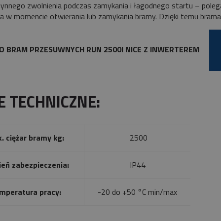
łynnego zwolnienia podczas zamykania i łagodnego startu – polega 
ia w momencie otwierania lub zamykania bramy. Dzięki temu brama p
O BRAM PRZESUWNYCH RUN 2500l NICE Z INWERTEREM
E TECHNICZNE:
. ciężar bramy kg:
2500
ień zabezpieczenia:
IP44
mperatura pracy:
-20 do +50 °C min/max