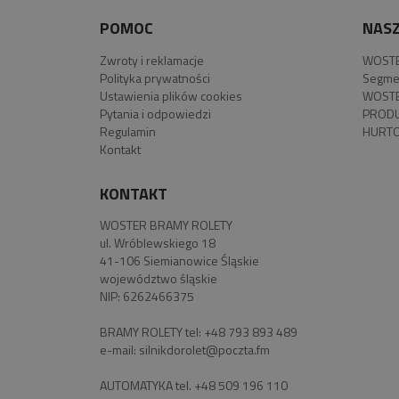
POMOC
NASZ
Zwroty i reklamacje
WOSTE
Polityka prywatności
Segme
Ustawienia plików cookies
WOSTE
Pytania i odpowiedzi
PROD
Regulamin
HURTO
Kontakt
KONTAKT
WOSTER BRAMY ROLETY
ul. Wróblewskiego 18
41-106 Siemianowice Śląskie
województwo śląskie
NIP: 6262466375
BRAMY ROLETY tel:
+48 793 893 489
e-mail:
silnikdorolet@poczta.fm
AUTOMATYKA tel.
+48 509 196 110