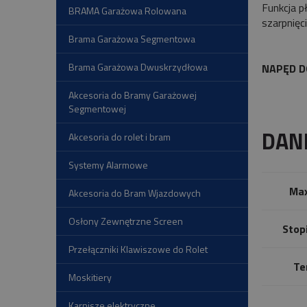
Funkcja p
BRAMA Garażowa Rolowana
szarpnięc
Brama Garażowa Segmentowa
Brama Garażowa Dwuskrzydłowa
NAPĘD D
Akcesoria do Bramy Garażowej
Segmentowej
DAN
Akcesoria do rolet i bram
Systemy Alarmowe
Max
Akcesoria do Bram Wjazdowych
Osłony Zewnętrzne Screen
Stop
Przełączniki Klawiszowe do Rolet
Te
Moskitiery
Karnisze elektryczne