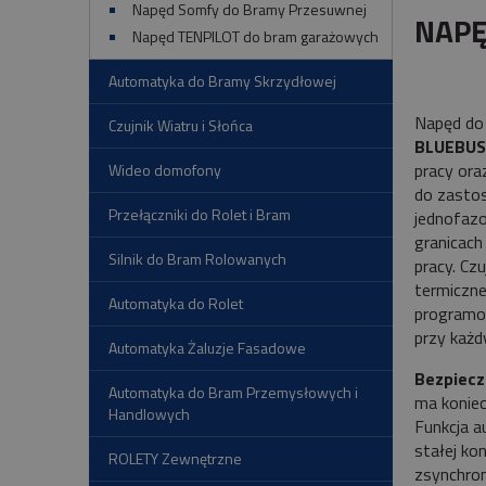
Napęd Somfy do Bramy Przesuwnej
NAPĘ
Napęd TENPILOT do bram garażowych
Automatyka do Bramy Skrzydłowej
Napęd do
Czujnik Wiatru i Słońca
BLUEBUS
pracy ora
Wideo domofony
do zasto
Przełączniki do Rolet i Bram
jednofa
granicac
Silnik do Bram Rolowanych
pracy. Cz
termiczne
Automatyka do Rolet
programow
przy każd
Automatyka Żaluzje Fasadowe
Bezpiecz
Automatyka do Bram Przemysłowych i
ma koniec
Handlowych
Funkcja a
stałej ko
ROLETY Zewnętrzne
zsynchron