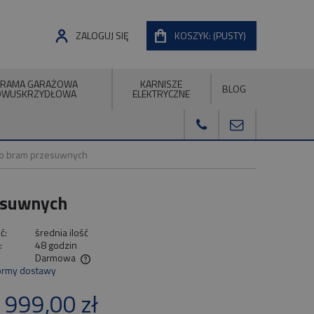
ZALOGUJ SIĘ
KOSZYK:
(PUSTY)
RAMA GARAŻOWA
KARNISZE
BLOG
DWUSKRZYDŁOWA
ELEKTRYCZNE
do bram przesuwnych
esuwnych
ć:
średnia ilość
:
48 godzin
Darmowa
ormy dostawy
ualnych kosztów
 999,00 zł