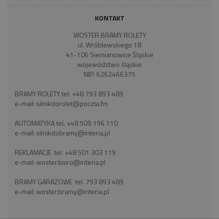
KONTAKT
WOSTER BRAMY ROLETY
ul. Wróblewskiego 18
41-106 Siemianowice Śląskie
województwo śląskie
NIP: 6262466375
BRAMY ROLETY tel:
+48 793 893 489
e-mail:
silnikdorolet@poczta.fm
AUTOMATYKA tel.
+48 509 196 110
e-mail:
silnikdobramy@interia.pl
REKLAMACJE tel.
+48 501 303 119
e-mail:
woster.biuro@interia.pl
BRAMY GARAŻOWE tel.
793 893 489
e-mail:
woster.bramy@interia.pl