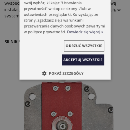
wyspecjalizowanym produktem. Oferujemy kompleksową
swój wybór, klikając "Ustawienia
instalację rolet zewnętrznych i bram z 5 letnią gwarancją, w
prywatności" w stopce strony i/lub w
ustawieniach przeglądarki. Korzystając ze
systemie automatyki
SIMU
.
strony, zgadzasz się z warunkami
przetwarzania danych osobowych zawartymi
w polityce prywatności.
Dowiedz się więcej »
SILNIK SIMU DMI 6 60/12
ODRZUĆ WSZYSTKIE
AKCEPTUJ WSZYSTKIE
POKAŻ SZCZEGÓŁY