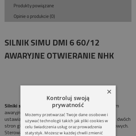
Produkty powiązane
Opinie o produkcie (0)
SILNIK SIMU DMI 6 60/12
AWARYJNE OTWIERANIE NHK
×
Kontroluj swoją
prywatność
Silniki serii DMI 6
.Idealny napęd do rolet i bram. System
awaryjnego ręcznego sterowania. Mechaniczny układ
Możemy przetwarzać Twoje dane osobowe i
ustawiania górnego i dolnego położenia krańcowego z dwóch
używać technologii takich jak pliki cookies w
stron głowicy. Progresywny układ wyłączników krańcowych.
celu świadczenia usług oraz prowadzenia
Sterowanie przewodowe.
Silnik SIMU DMI 6
jest
statystyk. Możesz w każdej chwili zmienić