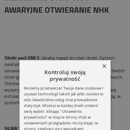
AWARYJNE OTWIERANIE NHK
Silniki serii DMI 5
.Idealny napęd do rolet i bram. System
awaryjnego ręcznego sterowania. Mechaniczny układ
×
ustawiania górnego i dolnego położenia krańcowego z dwóch
Kontroluj swoją
stron głowicy. Progresywny układ wyłączników krańcowych.
prywatność
Sterowanie przewodowe.
Silnik SIMU DMI 5
jest
Możemy przetwarzać Twoje dane osobowe i
wyspecjalizowanym produktem. Oferujemy kompleksową
używać technologii takich jak pliki cookies w
instalację rolet zewnętrznych i bram z 5 letnią gwarancją, w
celu świadczenia usług oraz prowadzenia
systemie automatyki
SIMU
.
statystyk. Możesz w każdej chwili zmienić
swój wybór, klikając "Ustawienia
prywatności" w stopce strony i/lub w
ustawieniach przeglądarki. Korzystając ze
SILNIK SIMU DMI5 10/17
strony, zgadzasz się z warunkami