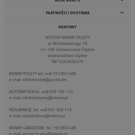
PŁATNOŚCI I DOSTAWA
KONTAKT
WOSTER BRAMY ROLETY
ul. Wróblewskiego 18
41-106 Siemianowice Śląskie
województwo śląskie
NIP: 6262466375
BRAMY ROLETY tel:
+48 793 893 489
e-mail:
silnikdorolet@poczta.fm
AUTOMATYKA tel.
+48 509 196 110
e-mail:
silnikdobramy@interia.pl
REKLAMACJE tel.
+48 501 303 119
e-mail:
woster.biuro@interia.pl
BRAMY GARAŻOWE tel.
793 893 489
e-mail:
woster.bramy@interia.pl