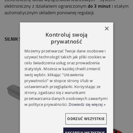
elektroniczny z działaniem ograniczonym
do 3 minut
i stałym
automatycznym układem ponownej regulacji.
×
Kontroluj swoją
SILNIK SIMU T5 AUTO 35/17
prywatność
Możemy przetwarzać Twoje dane osobowe i
używać technologii takich jak pliki cookies w
celu świadczenia usług oraz prowadzenia
statystyk. Możesz w każdej chwili zmienić
swój wybór, klikając "Ustawienia
prywatności" w stopce strony i/lub w
ustawieniach przeglądarki. Korzystając ze
strony, zgadzasz się z warunkami
przetwarzania danych osobowych zawartymi
w polityce prywatności.
Dowiedz się więcej »
ODRZUĆ WSZYSTKIE