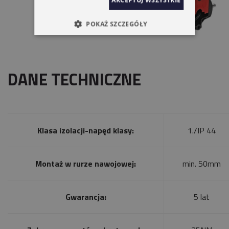
AKCEPTUJ WSZYSTKIE
POKAŻ SZCZEGÓŁY
DANE TECHNICZNE
Klasa izolacji-napęd klasy:
1./IP 44
Montaż w rurze nawojowej:
min. 50mm
Gwarancja:
5 lat