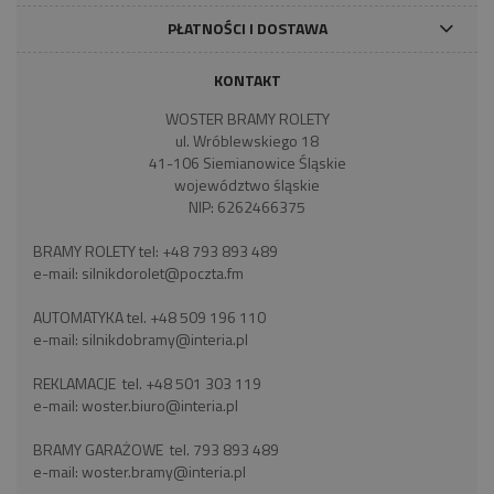
PŁATNOŚCI I DOSTAWA
KONTAKT
WOSTER BRAMY ROLETY
ul. Wróblewskiego 18
41-106 Siemianowice Śląskie
województwo śląskie
NIP: 6262466375
BRAMY ROLETY tel:
+48 793 893 489
e-mail:
silnikdorolet@poczta.fm
AUTOMATYKA tel.
+48 509 196 110
e-mail:
silnikdobramy@interia.pl
REKLAMACJE tel.
+48 501 303 119
e-mail:
woster.biuro@interia.pl
BRAMY GARAŻOWE tel.
793 893 489
e-mail:
woster.bramy@interia.pl