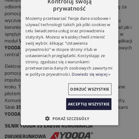
Kontroluj swoją
odbiornikiem radiowym. Seria
35EABSW
Komunikuje się za
prywatność
pomocą WiFi. Posiada mechanizm detekcji przeszkód,
Możemy przetwarzać Twoje dane osobowe i
wyczuwając opór zatrzymuje się. Detekcja działa w obu
używać technologii takich jak pliki cookies w
kierunkach - możliwość zastosowania wieszaków blokad jak i
celu świadczenia usług oraz prowadzenia
sprężynowych. Silnik Yooda
EAB/SW
Wyposażony jest w
statystyk. Możesz w każdej chwili zmienić
moduł
WiFi
- który umożliwia sterowanie napędem z aplikacji
swój wybór, klikając "Ustawienia
YOODA SMART HOME
bez konieczności użycia dodatkowych
prywatności" w stopce strony i/lub w
central
YSH.
ustawieniach przeglądarki. Korzystając ze
strony, zgadzasz się z warunkami
Elektroniczne wyłączniki krańcowe, programowanie za
przetwarzania danych osobowych zawartymi
pomocą pilota. Możliwość podłączenia przełącznika
w polityce prywatności.
Dowiedz się więcej »
impulsowego, który steruje napędem w trybie krok po
kroku. Technologia umożliwia bezprzewodowe sterowanie
ODRZUĆ WSZYSTKIE
pilotem i smartfonem z dowolnego miejsca na świecie.
Komunikacja Dwukierunkowa potwierdza położenie rolety.
AKCEPTUJ WSZYSTKIE
Silnik
35EAB/SW
jest kompatybilny z pilotami i centralkami
YOODA SMART HOME.
POKAŻ SZCZEGÓŁY
SILNIK YOODA 35 EABSW KOMUNIKACJA
DWUKIERUNKOWA