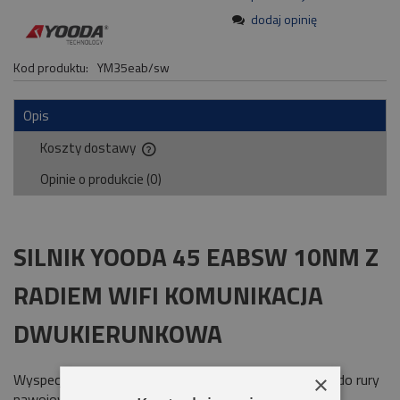
dodaj opinię
Kod produktu:
YM35eab/sw
Opis
Koszty dostawy
Cena nie zawiera ewentualnych kosztów płatności
Opinie o produkcie (0)
SILNIK YOODA 45 EABSW 10NM Z
RADIEM WIFI KOMUNIKACJA
DWUKIERUNKOWA
Wyspecjalizowany silnik radiowy do rolet montowany do rury
×
nawojowej
Ø40
. Silnik do rolet
Yooda
z wbudowanym