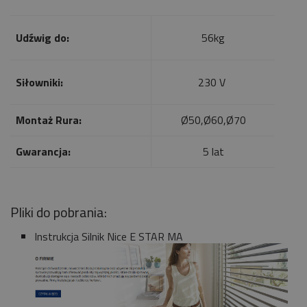
Udźwig do:
56kg
Siłowniki:
230 V
Montaż Rura:
Ø50,Ø60,Ø70
Gwarancja:
5 lat
Pliki do pobrania:
Instrukcja Silnik Nice E STAR MA