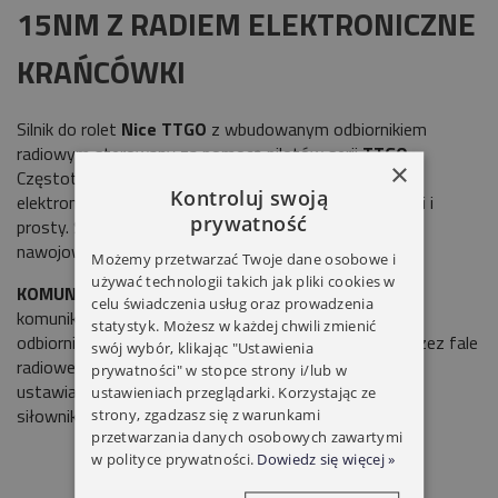
15NM Z RADIEM ELEKTRONICZNE
KRAŃCÓWKI
Silnik do rolet
Nice TTGO
z wbudowanym odbiornikiem
radiowym sterowany za pomocą pilotów serii
TTGO.
×
Częstotliwość radiowa
433,92MHz.
Siłownik posiada
Kontroluj swoją
elektroniczne krańcówki co sprawia montaż jest szybki i
prywatność
prosty. Silnik rurowy jest montowany wewnątrz rury
nawojowej,
fi 50 lub 60.
Możemy przetwarzać Twoje dane osobowe i
używać technologii takich jak pliki cookies w
KOMUNIKACJA RADIOWA
technologia umożliwiająca
celu świadczenia usług oraz prowadzenia
komunikację pomiędzy urządzeniami sterującymi i
statystyk. Możesz w każdej chwili zmienić
odbiornikami jak i pomiędzy samymi odbiornikami poprzez fale
swój wybór, klikając "Ustawienia
radiowe.
ELEKTRONICZNE KRAŃCÓWKI
krańcówki
prywatności" w stopce strony i/lub w
ustawiane elektronicznie, przechowywane w pamięci
ustawieniach przeglądarki. Korzystając ze
siłownika.
strony, zgadzasz się z warunkami
przetwarzania danych osobowych zawartymi
w polityce prywatności.
Dowiedz się więcej »