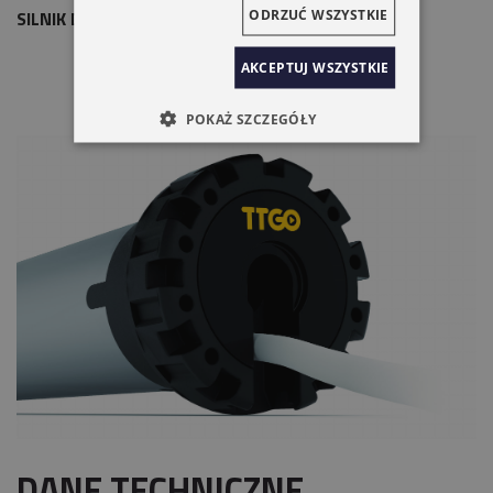
ODRZUĆ WSZYSTKIE
SILNIK DO ROLET NICE TTGO 15NM
AKCEPTUJ WSZYSTKIE
POKAŻ SZCZEGÓŁY
DANE TECHNICZNE