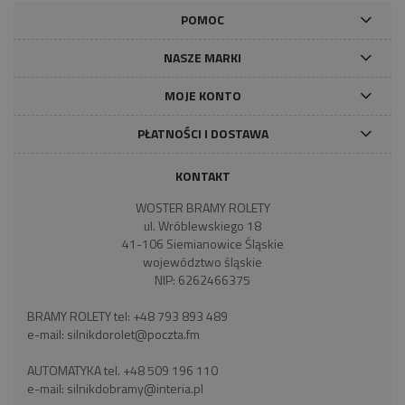
POMOC
NASZE MARKI
MOJE KONTO
PŁATNOŚCI I DOSTAWA
KONTAKT
WOSTER BRAMY ROLETY
ul. Wróblewskiego 18
41-106 Siemianowice Śląskie
województwo śląskie
NIP: 6262466375
BRAMY ROLETY tel:
+48 793 893 489
e-mail:
silnikdorolet@poczta.fm
AUTOMATYKA tel.
+48 509 196 110
e-mail:
silnikdobramy@interia.pl