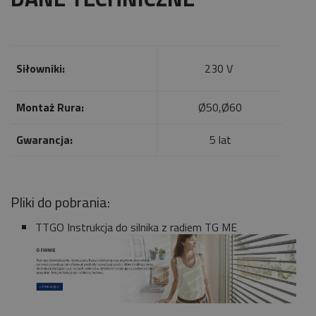
Siłowniki:
230 V
Montaż Rura:
Ø50,Ø60
Gwarancja:
5 lat
Pliki do pobrania:
TTGO Instrukcja do silnika z radiem TG ME