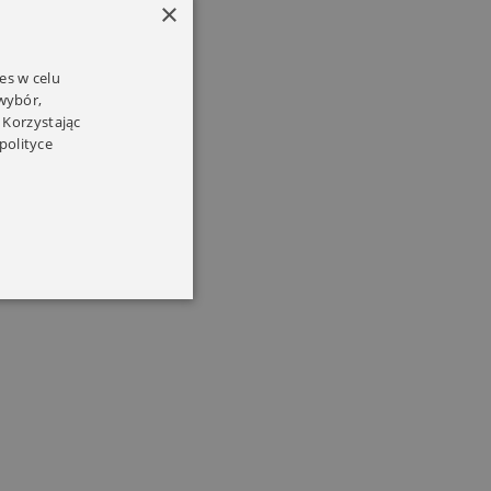
×
es w celu
 wybór,
 Korzystając
polityce