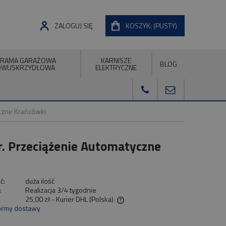
ZALOGUJ SIĘ
KOSZYK:
(PUSTY)
RAMA GARAŻOWA
KARNISZE
BLOG
DWUSKRZYDŁOWA
ELEKTRYCZNE
czne Krańcówki
. Przeciążenie Automatyczne
ć:
duża ilość
:
Realizacja 3/4 tygodnie
25,00 zł
- Kurier DHL
(Polska)
ormy dostawy
a nie zawiera ewentualnych kosztów