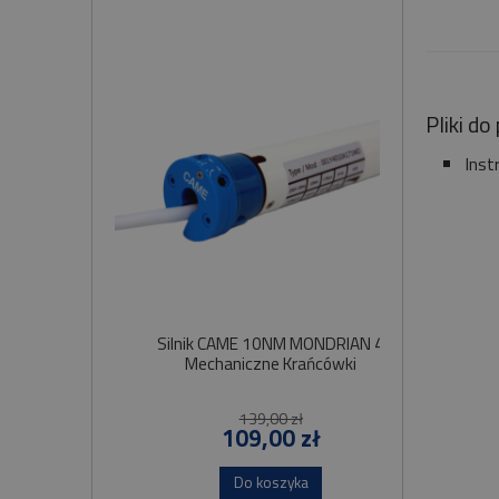
Pliki do
Inst
Silnik CAME 10NM MONDRIAN 4
Sil
Mechaniczne Krańcówki
Szybko
139,00 zł
109,00 zł
Do koszyka