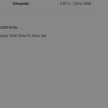
Siłowniki:
230 V~, 50Hz 90W
 pobrania:
rukcja Silnik Simu t5 Auto Job
nik CAME 6NM MONDRIAN R4
bieżny Z Radiem Mechaniczne
Krańcówki
259,00 zł
209,00 zł
Do koszyka