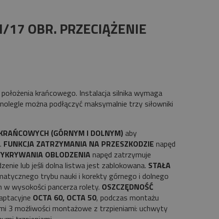
M/17 OBR. PRZECIĄŻENIE
położenia krańcowego. Instalacja silnika wymaga
wnolegle można podłączyć maksymalnie trzy siłowniki
KRAŃCOWYCH (GÓRNYM I DOLNYM)
aby
.
FUNKCJA ZATRZYMANIA NA PRZESZKODZIE
napęd
WYKRYWANIA OBLODZENIA
napęd zatrzymuje
zenie lub jeśli dolna listwa jest zablokowana.
STAŁA
tycznego trybu nauki i korekty górnego i dolnego
 w wysokości pancerza rolety.
OSZCZĘDNOŚĆ
aptacyjne
OCTA 60, OCTA 50
, podczas montażu
ami 3 możliwości montażowe z trzpieniami: uchwyty