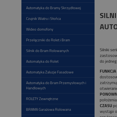
Automatyka do Bramy Skrzydłowej
SILN
Czujnik Wiatru i Słońca
AUT
Wideo domofony
Przełączniki do Rolet i Bram
Silniki seri
Silnik do Bram Rolowanych
zastosowa
do jedneg
Automatyka do Rolet
FUNKCJA
Automatyka Żaluzje Fasadowe
dostoso
zatrzymuj
Automatyka do Bram Przemysłowych i
Handlowych
otwierani
PONOWN
ROLETY Zewnętrzne
położeni
CZASU
p
BRAMA Garażowa Rolowana
wystąpi 