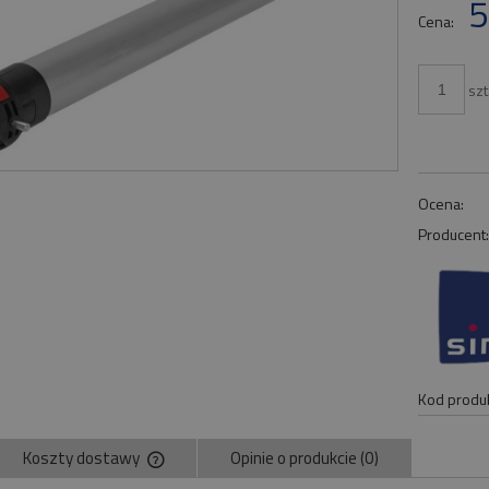
5
płat
Cena:
szt
Ocena:
Producent
Kod produk
Koszty dostawy
Opinie o produkcie (0)