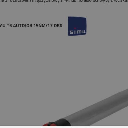
ne z rozstawem międzyosiowym 44 lub 48 albo uchwyty z wciskan
SIMU T5 AUTOJOB 15NM/17 OBR