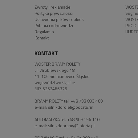
Zwroty i reklamacje
WOSTE
Polityka prywatności
Segme
Ustawienia plików cookies
WOSTE
Pytania i odpowiedzi
PROD
Regulamin
HURTO
Kontakt
KONTAKT
WOSTER BRAMY ROLETY
ul. Wróblewskiego 18
41-106 Siemianowice Śląskie
województwo śląskie
NIP: 6262466375
BRAMY ROLETY tel:
+48 793 893 489
e-mail:
silnikdorolet@poczta.fm
AUTOMATYKA tel.
+48 509 196 110
e-mail:
silnikdobramy@interia.pl
REKLAMACJE tel.
+48 501 303 119