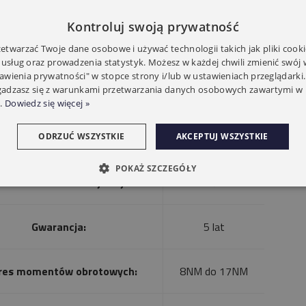
Kontroluj swoją prywatność
twarzać Twoje dane osobowe i używać technologii takich jak pliki cooki
 usług oraz prowadzenia statystyk. Możesz w każdej chwili zmienić swój
tawienia prywatności" w stopce strony i/lub w ustawieniach przeglądarki.
zgadzasz się z warunkami przetwarzania danych osobowych zawartymi w 
.
Dowiedz się więcej »
E TECHNICZNE
ODRZUĆ WSZYSTKIE
AKCEPTUJ WSZYSTKIE
POKAŻ SZCZEGÓŁY
ontaż w rurze nawojowej:
min. 60/50mm
Gwarancja:
5 lat
res momentów obrotowych:
8NM do 17NM