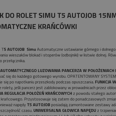
Cena nie zawiera ewentualnych kosztów
płatności
IK DO ROLET SIMU T5 AUTOJOB 15N
OMATYCZNE KRAŃCÓWKI
i T
5 AUTOJOB Simu
Automatyczne ustawianie górnego i dolnego 
nia wieszaków blokad i stoperów (odbojniki) w listwie dolnej. Ró
o przełącznika.
 AUTOMATYCZNEGO LUZOWANIA PANCERZA W POŁOŻENIACH 
wać się do każdego gotowego wyrobu. OPATENTOWANY SYSTEM
e się po napotkaniu przeszkody podczas opuszczania.
FUNKCJA 
e rolety, jeśli pancerz jest zablokowany w prowadnicach przez oblod
A REGULACJA POŁOŻEŃ KRAŃCOWYCH
z powodu stałego automa
a krańcowego. Przystosowuje się zatem do ponadczasowych zmian
onieważ napędy
T5 AUTOJOB
posiadają zamontowane zestawy ad
oszczędność czasu.
UNIWERSALNA GŁOWICA NAPĘDU
z trzpieni