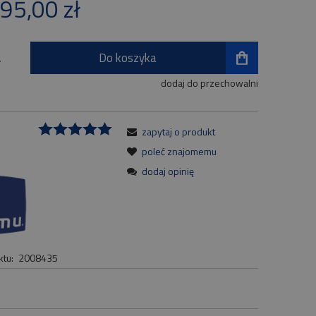
95,00 zł
ności
Do koszyka
.
dodaj do przechowalni
zapytaj o produkt
:
poleć znajomemu
dodaj opinię
tu:
2008435