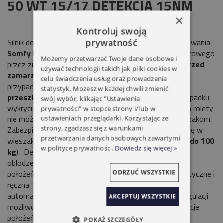
50 WT 15/17 DETEKCJA 15NM
×
Kontroluj swoją
Silnik do rolet z napędem przewodowym system sterowania
prywatność
Somfy Drive Control'
. Ciągła kontrola momentu obrotowego
Możemy przetwarzać Twoje dane osobowe i
przez zintegrowany system elektroniczny.
Ochrona przed
używać technologii takich jak pliki cookies w
zamarzaniem
automatyczne zatrzymanie napędu w
celu świadczenia usług oraz prowadzenia
przypadku zamarznięcia lameli.
Wykrywanie
statystyk. Możesz w każdej chwili zmienić
przeszkód
automatyczne zatrzymanie napędu w przypadku
swój wybór, klikając "Ustawienia
wykrycia przeszkody.
Odporność na próby włamania
rolety
prywatności" w stopce strony i/lub w
nie można podnieść z zewnątrz dzięki sztywnym wieszakom.
ustawieniach przeglądarki. Korzystając ze
strony, zgadzasz się z warunkami
Zabezpieczenie to można wzmocnić wyposażając roletę w
przetwarzania danych osobowych zawartymi
wieszaki antywłamaniowe (odporność na podniesienie
do 100
w polityce prywatności.
Dowiedz się więcej »
kg
).
Detekcja przeszkód podczas zamykania i detekcja
oblodzenia w trybie otwierania. Cztery rodzaje regulacji
położeń krańcowych-automatyczna, dwie półautomatyczne i
ODRZUĆ WSZYSTKIE
ręczna. Dla automatycznych ustawień krańcowych,
automatyczne korekty ich położenia. Dla manualnej regulacji
AKCEPTUJ WSZYSTKIE
możliwość przeprowadzenia korekty manualnie. Regulacje
położeń krańcowych muszą być przeprowadzone przy
POKAŻ SZCZEGÓŁY