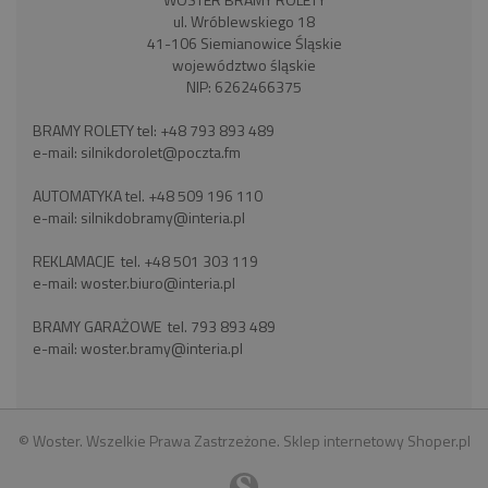
ul. Wróblewskiego 18
41-106 Siemianowice Śląskie
województwo śląskie
NIP: 6262466375
BRAMY ROLETY tel:
+48 793 893 489
e-mail:
silnikdorolet@poczta.fm
AUTOMATYKA tel.
+48 509 196 110
e-mail:
silnikdobramy@interia.pl
REKLAMACJE tel.
+48 501 303 119
e-mail:
woster.biuro@interia.pl
BRAMY GARAŻOWE tel.
793 893 489
e-mail:
woster.bramy@interia.pl
© Woster. Wszelkie Prawa Zastrzeżone.
Sklep internetowy Shoper.pl