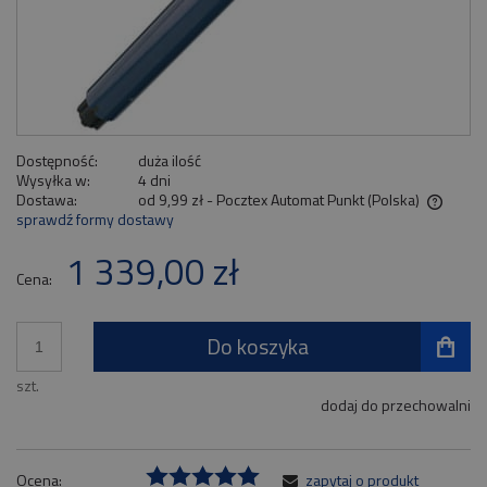
Dostępność:
duża ilość
Wysyłka w:
4 dni
Dostawa:
od 9,99 zł
- Pocztex Automat Punkt
(Polska)
sprawdź formy dostawy
Cena nie zawiera ewentualnych kosztów płatności
1 339,00 zł
Cena:
Do koszyka
szt.
dodaj do przechowalni
Ocena:
zapytaj o produkt