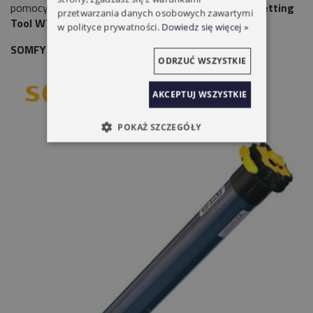
pomocy specjalnego przewodu -
Somfigurator lub Setting
przetwarzania danych osobowych zawartymi
Tool WT.
w polityce prywatności.
Dowiedz się więcej »
SOMFY OXIMO 50 WT 40/17 DETEKCJA 40NM
ODRZUĆ WSZYSTKIE
AKCEPTUJ WSZYSTKIE
POKAŻ SZCZEGÓŁY