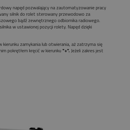
ardowy napęd pozwalający na zautomatyzowanie pracy
wany silnik do rolet sterowany przewodowo za
iszowego bądź zewnętrznego odbiornika radiowego.
lnika w ustawionej pozycji rolety. Napęd dzięki
 kierunku zamykania lub otwierania, aż zatrzyma się
nim pokrętłem kręcić w kierunku
"+".
Jeżeli zakres jest