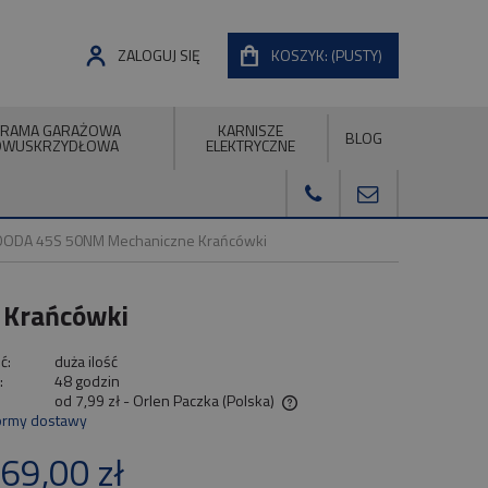
ZALOGUJ SIĘ
KOSZYK:
(PUSTY)
RAMA GARAŻOWA
KARNISZE
BLOG
DWUSKRZYDŁOWA
ELEKTRYCZNE
 YOODA 45S 50NM Mechaniczne Krańcówki
 Krańcówki
ć:
duża ilość
:
48 godzin
od 7,99 zł
- Orlen Paczka
(Polska)
ormy dostawy
Cena nie zawiera ewentualnych kosztów
69,00 zł
płatności