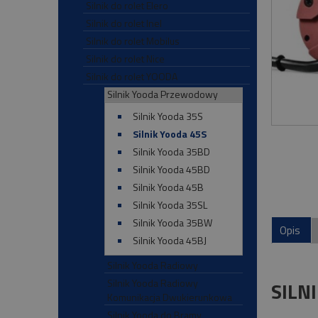
Silnik do rolet Elero
Silnik do rolet Inel
Silnik do rolet Mobilus
Silnik do rolet Nice
Silnik do rolet YOODA
Silnik Yooda Przewodowy
Silnik Yooda 35S
Silnik Yooda 45S
Silnik Yooda 35BD
Silnik Yooda 45BD
Silnik Yooda 45B
Silnik Yooda 35SL
Silnik Yooda 35BW
Opis
Silnik Yooda 45BJ
Silnik Yooda Radiowy
Silnik Yooda Radiowy
SILN
Komunikacja Dwukierunkowa
Silnik Yooda do Bramy