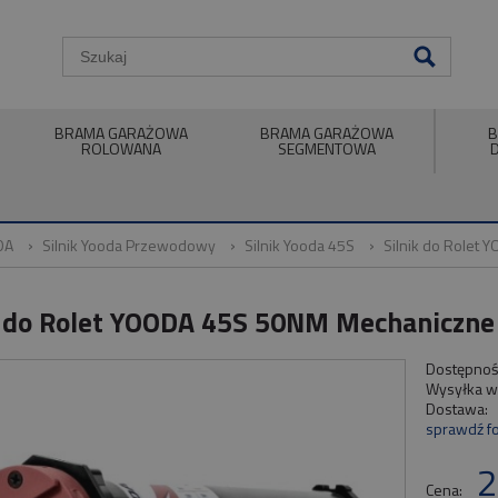
BRAMA GARAŻOWA
BRAMA GARAŻOWA
B
ROLOWANA
SEGMENTOWA
DA
Silnik Yooda Przewodowy
Silnik Yooda 45S
Silnik do Rolet
k do Rolet YOODA 45S 50NM Mechaniczne
Dostępnoś
Wysyłka w
Dostawa:
sprawdź f
2
Cena: