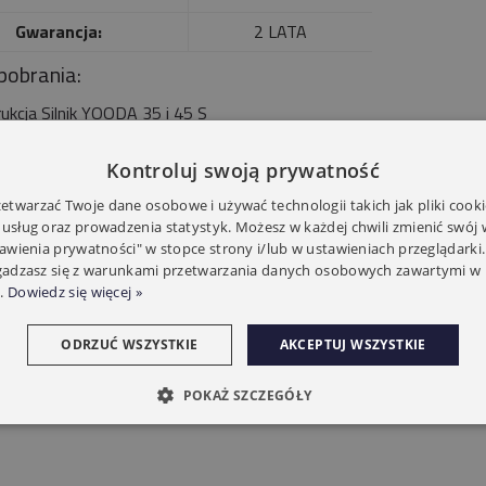
Gwarancja:
2 LATA
 pobrania:
rukcja Silnik YOODA 35 i 45 S
Kontroluj swoją prywatność
twarzać Twoje dane osobowe i używać technologii takich jak pliki cooki
 usług oraz prowadzenia statystyk. Możesz w każdej chwili zmienić swój
tawienia prywatności" w stopce strony i/lub w ustawieniach przeglądarki.
zgadzasz się z warunkami przetwarzania danych osobowych zawartymi w 
.
Dowiedz się więcej »
ODRZUĆ WSZYSTKIE
AKCEPTUJ WSZYSTKIE
POKAŻ SZCZEGÓŁY