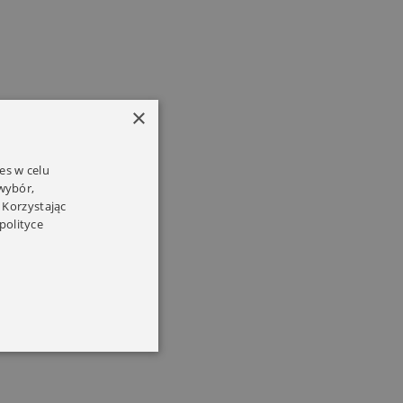
×
es w celu
 wybór,
 Korzystając
polityce