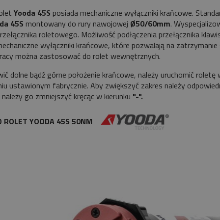
rolet
Yooda 45S
posiada mechaniczne wyłączniki krańcowe. Stand
da 45S
montowany do rury nawojowej
Ø50/60mm
. Wyspecjalizo
zełącznika roletowego. Możliwość podłączenia przełącznika klaw
echaniczne wyłączniki krańcowe, które pozwalają na zatrzymanie si
pracy można zastosować do rolet wewnętrznych.
ić dolne bądź górne położenie krańcowe, należy uruchomić roletę w
iu ustawionym fabrycznie. Aby zwiększyć zakres należy odpowied
 należy go zmniejszyć kręcąc w kierunku
"-".
DO ROLET YOODA 45S 50NM