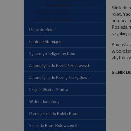
Rolowanej NHK
Silnik do 
Silnik do rolet Simu
rolet.
Yoo
Silnik do rolet Somfy
pomocą pr
Posiada m
Piloty do Rolet
szybkiej 
Centrale Sterujące
Aby ustaw
w położen
Systemy Inteligentny Dom
zbyt duży
Automatyka do Bram Przesuwnych
SILNIK 
Automatyka do Bramy Skrzydłowej
Czujnik Wiatru i Słońca
Wideo domofony
Przełączniki do Rolet i Bram
Silnik do Bram Rolowanych