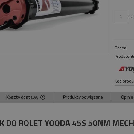
szt
Ocena:
Producent
Kod produk
Koszty dostawy
Produkty powiązane
Opinie
Cena nie zawiera ewentualnych kosztów
płatności
IK DO ROLET YOODA 45S 50NM MEC