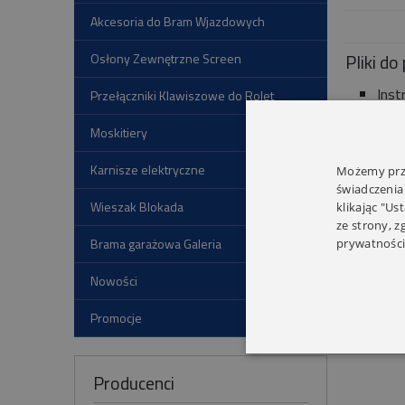
Akcesoria do Bram Wjazdowych
Pliki do
Osłony Zewnętrzne Screen
Inst
Przełączniki Klawiszowe do Rolet
Moskitiery
Karnisze elektryczne
Możemy prze
świadczenia
Wieszak Blokada
klikając "Us
ze strony, 
Brama garażowa Galeria
prywatności
Nowości
Promocje
Producenci