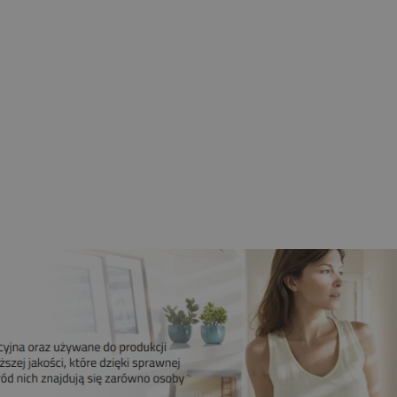
nik CAME 6NM MONDRIAN R4
bieżny Z Radiem Mechaniczne
Krańcówki
259,00 zł
209,00 zł
Do koszyka