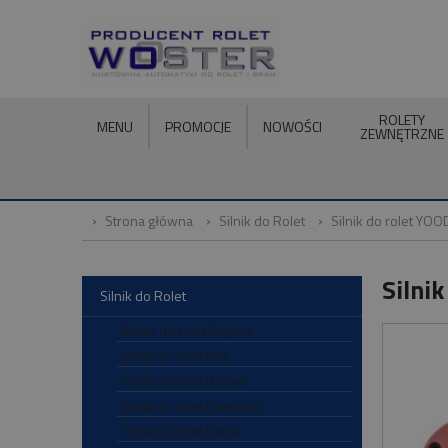
ROLETY
MENU
PROMOCJE
NOWOŚCI
ZEWNĘTRZNE
Strona główna
Silnik do Rolet
Silnik do rolet YOO
Silni
Silnik do Rolet
SIilnik do rolet Aluprof
Silnik do rolet Asa
Silnik do rolet Becker
Silnik do rolet Cherubini
Silnik do rolet Came