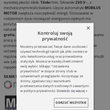
wysokiej jakości silnik.
13obr
/min. Siłowniki
230 V
~, z
mechanicznymi krańcówkami. Użycie automatyki
MOBILUS
MOTOR
zwiększa oszczędność energii. Stosowanie w
codziennym życiu rozwiązań energooszczędnych ma
pozytywny wpływ na otaczające nas środowisko
×
naturalne.
W zestawie mocowania i uchwyty
Kontroluj swoją
gratis.
STEROWANIE KLAWISZOWE
możliwość sterowania
prywatność
pracą siłownika klawiszem za pomocą połączenia
przewodowego.
MECHANICZNE KRAŃCÓWKI
krańcówki
Możemy przetwarzać Twoje dane osobowe i
ustawiane za pomocą ręcznie
używać technologii takich jak pliki cookies w
regulowanych zakresów.
MANUALNA PRZEKŁADNIA
umożli
celu świadczenia usług oraz prowadzenia
wia załączenie do siłownika korby i ręczne poruszanie
statystyk. Możesz w każdej chwili zmienić
swój wybór, klikając "Ustawienia
napędem.
prywatności" w stopce strony i/lub w
SILNIK DO ROLET MOBILUS NHK M45 M 35/13
ustawieniach przeglądarki. Korzystając ze
strony, zgadzasz się z warunkami
przetwarzania danych osobowych zawartymi
w polityce prywatności.
Dowiedz się więcej »
ODRZUĆ WSZYSTKIE