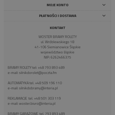
MOJE KONTO
PŁATNOŚCI I DOSTAWA
KONTAKT
WOSTER BRAMY ROLETY
ul. Wróblewskiego 18
41-106 Siemianowice Śląskie
województwo śląskie
NIP: 6262466375
BRAMY ROLETY tel:
+48 793 893 489
e-mail:
silnikdorolet@poczta.fm
AUTOMATYKA tel.
+48 509 196 110
e-mail:
silnikdobramy@interia.pl
REKLAMACJE tel.
+48 501 303 119
e-mail:
woster.biuro@interia.pl
BRAMY GARAŻOWE tel.
793 893 489