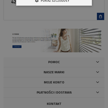
425,00 zł
POKAŻ SZCZEGÓŁY
POMOC
NASZE MARKI
MOJE KONTO
PŁATNOŚCI I DOSTAWA
KONTAKT