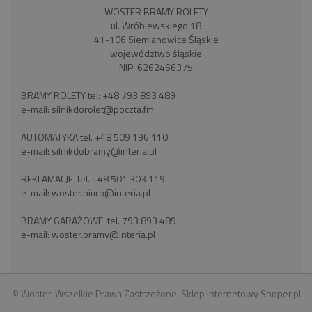
WOSTER BRAMY ROLETY
ul. Wróblewskiego 18
41-106 Siemianowice Śląskie
województwo śląskie
NIP: 6262466375
BRAMY ROLETY tel:
+48 793 893 489
e-mail:
silnikdorolet@poczta.fm
AUTOMATYKA tel.
+48 509 196 110
e-mail:
silnikdobramy@interia.pl
REKLAMACJE tel.
+48 501 303 119
e-mail:
woster.biuro@interia.pl
BRAMY GARAŻOWE tel.
793 893 489
e-mail:
woster.bramy@interia.pl
© Woster. Wszelkie Prawa Zastrzeżone.
Sklep internetowy Shoper.pl