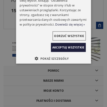
PODTYNKOWA
swój wybór, klikając "Ustawienia
prywatności" w stopce strony i/lub w
159,00 zł
ustawieniach przeglądarki. Korzystając ze
strony, zgadzasz się z warunkami
przetwarzania danych osobowych zawartymi
w polityce prywatności.
Dowiedz się więcej »
ODRZUĆ WSZYSTKIE
AKCEPTUJ WSZYSTKIE
POKAŻ SZCZEGÓŁY
POMOC
NASZE MARKI
MOJE KONTO
PŁATNOŚCI I DOSTAWA