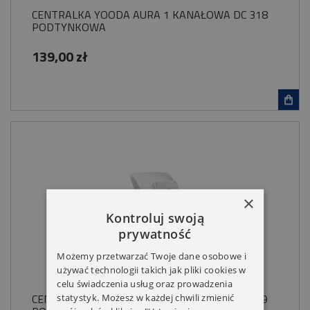
CENTRALKA YOODA AURA 1 KANAŁOWA DC 318
PODTYNKOWA
139,00 zł
×
Kontroluj swoją
prywatność
Możemy przetwarzać Twoje dane osobowe i
używać technologii takich jak pliki cookies w
celu świadczenia usług oraz prowadzenia
CENTRALKA YOODA AURA 2 KANAŁOWA DC 319
statystyk. Możesz w każdej chwili zmienić