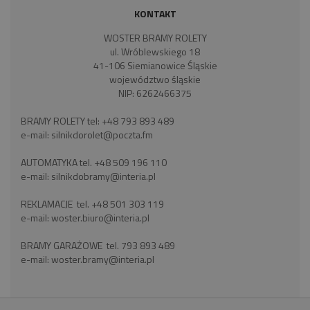
KONTAKT
WOSTER BRAMY ROLETY
ul. Wróblewskiego 18
41-106 Siemianowice Śląskie
województwo śląskie
NIP: 6262466375
BRAMY ROLETY tel:
+48 793 893 489
e-mail:
silnikdorolet@poczta.fm
AUTOMATYKA tel.
+48 509 196 110
e-mail:
silnikdobramy@interia.pl
REKLAMACJE tel.
+48 501 303 119
e-mail:
woster.biuro@interia.pl
BRAMY GARAŻOWE tel.
793 893 489
e-mail:
woster.bramy@interia.pl