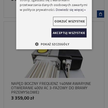
przetwarzania danych osobowych zawartymi
w polityce prywatności.
Dowiedz się więcej »
ODRZUĆ WSZYSTKIE
AKCEPTUJ WSZYSTKIE
POKAŻ SZCZEGÓŁY
NAPĘD BOCZNY FREQUENZ 140NM AWARYJNE
OTWIERANIE 400V AC 3-FAZOWY DO BRAMY
PRZEMYSŁOWEJ
3 359,00 zł