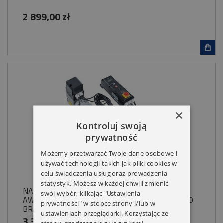
2 899,00 zł
×
Kontroluj swoją
prywatność
Możemy przetwarzać Twoje dane osobowe i
używać technologii takich jak pliki cookies w
celu świadczenia usług oraz prowadzenia
statystyk. Możesz w każdej chwili zmienić
NAPĘD BOCZNY ZESTAW FREQUENZ 100NM
swój wybór, klikając "Ustawienia
AWARYJNE OTWIERANIE 400V AC 3-FAZOWY DO
prywatności" w stopce strony i/lub w
BRAMY PRZEMYSŁOWEJ
ustawieniach przeglądarki. Korzystając ze
3 329,00 zł
strony, zgadzasz się z warunkami