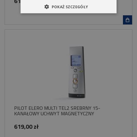
619,00 zł
POKAŻ SZCZEGÓŁY
PILOT ELERO MULTI TEL2 SREBRNY 15-
KANAŁOWY UCHWYT MAGNETYCZNY
619,00 zł