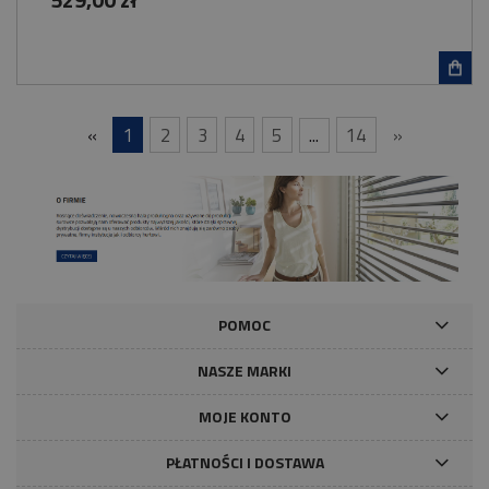
«
1
2
3
4
5
...
14
»
POMOC
NASZE MARKI
MOJE KONTO
PŁATNOŚCI I DOSTAWA