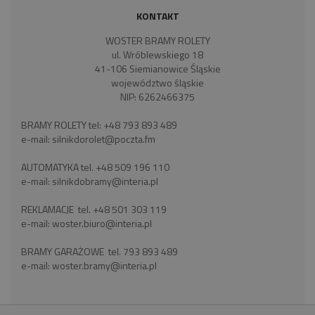
KONTAKT
WOSTER BRAMY ROLETY
ul. Wróblewskiego 18
41-106 Siemianowice Śląskie
województwo śląskie
NIP: 6262466375
BRAMY ROLETY tel:
+48 793 893 489
e-mail:
silnikdorolet@poczta.fm
AUTOMATYKA tel.
+48 509 196 110
e-mail:
silnikdobramy@interia.pl
REKLAMACJE tel.
+48 501 303 119
e-mail:
woster.biuro@interia.pl
BRAMY GARAŻOWE tel.
793 893 489
e-mail:
woster.bramy@interia.pl