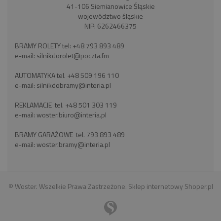
41-106 Siemianowice Śląskie
województwo śląskie
NIP: 6262466375
BRAMY ROLETY tel:
+48 793 893 489
e-mail:
silnikdorolet@poczta.fm
AUTOMATYKA tel.
+48 509 196 110
e-mail:
silnikdobramy@interia.pl
REKLAMACJE tel.
+48 501 303 119
e-mail:
woster.biuro@interia.pl
BRAMY GARAŻOWE tel.
793 893 489
e-mail:
woster.bramy@interia.pl
© Woster. Wszelkie Prawa Zastrzeżone.
Sklep internetowy Shoper.pl