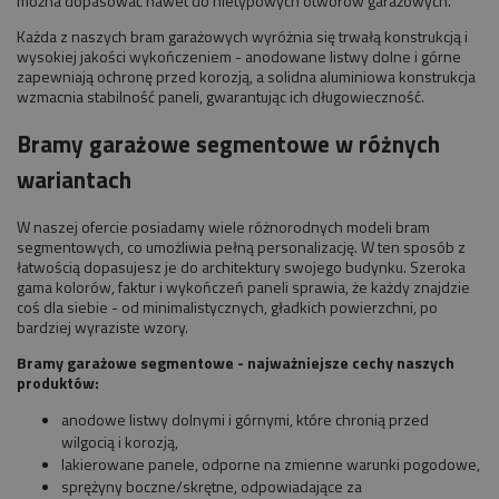
można dopasować nawet do nietypowych otworów garażowych.
Każda z naszych bram garażowych wyróżnia się trwałą konstrukcją i
wysokiej jakości wykończeniem - anodowane listwy dolne i górne
zapewniają ochronę przed korozją, a solidna aluminiowa konstrukcja
wzmacnia stabilność paneli, gwarantując ich długowieczność.
Bramy garażowe segmentowe w różnych
wariantach
W naszej ofercie posiadamy wiele różnorodnych modeli bram
segmentowych, co umożliwia pełną personalizację. W ten sposób z
łatwością dopasujesz je do architektury swojego budynku. Szeroka
gama kolorów, faktur i wykończeń paneli sprawia, że każdy znajdzie
coś dla siebie - od minimalistycznych, gładkich powierzchni, po
bardziej wyraziste wzory.
Bramy garażowe segmentowe - najważniejsze cechy naszych
produktów:
anodowe listwy dolnymi i górnymi, które chronią przed
wilgocią i korozją,
lakierowane panele, odporne na zmienne warunki pogodowe,
sprężyny boczne/skrętne, odpowiadające za