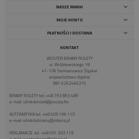
NASZE MARKI
MOJE KONTO
PŁATNOŚCI I DOSTAWA
KONTAKT
WOSTER BRAMY ROLETY
ul. Wróblewskiego 18
41-106 Siemianowice Śląskie
województwo śląskie
NIP: 6262466375
BRAMY ROLETY tel:
+48 793 893 489
e-mail:
silnikdorolet@poczta.fm
AUTOMATYKA tel.
+48 509 196 110
e-mail:
silnikdobramy@interia.pl
REKLAMACJE tel.
+48 501 303 119
e-mail:
woster.biuro@interia.pl