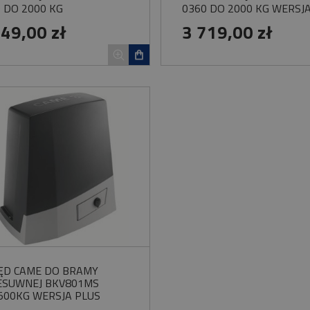
 DO 2000 KG
0360 DO 2000 KG WERSJ
259,00 zł
209,00 zł
PLUS
649,00 zł
3 719,00 zł
Do koszyka
ĘD CAME DO BRAMY
ESUWNEJ BKV801MS
500KG WERSJA PLUS