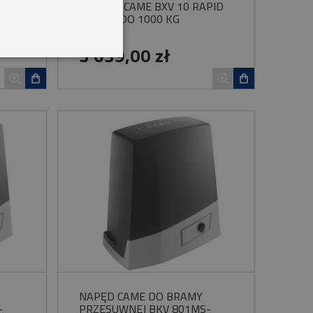
ZESTAW CAME BXV 10 RAPID
-
ATOMO DO 1000 KG
3 639,00 zł
NAPĘD CAME DO BRAMY
-
PRZESUWNEJ BKV 801MS-