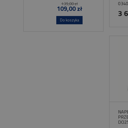
0340
139,00 zł
109,00 zł
3 
Do koszyka
NAP
PRZ
DO2