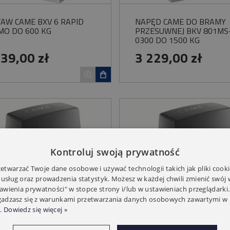
AW CAME BXV 6 RAPID
NAPĘD CAME DO BRAMY
MO DO 600 KG
PRZESUWNEJ BKV 801MS
0300 DO 1500 KG
139,00 zł
3 229,00 zł
Kontroluj swoją prywatność
twarzać Twoje dane osobowe i używać technologii takich jak pliki cooki
 usług oraz prowadzenia statystyk. Możesz w każdej chwili zmienić swój
tawienia prywatności" w stopce strony i/lub w ustawieniach przeglądarki.
zgadzasz się z warunkami przetwarzania danych osobowych zawartymi w 
.
Dowiedz się więcej »