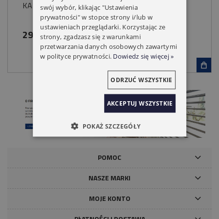
KARTA DO WIDEOMONITORA NICE
swój wybór, klikając "Ustawienia
prywatności" w stopce strony i/lub w
ustawieniach przeglądarki. Korzystając ze
29,00 zł
strony, zgadzasz się z warunkami
przetwarzania danych osobowych zawartymi
w polityce prywatności.
Dowiedz się więcej »
ODRZUĆ WSZYSTKIE
AKCEPTUJ WSZYSTKIE
POKAŻ SZCZEGÓŁY
POMOC
NASZE MARKI
MOJE KONTO
PŁATNOŚCI I DOSTAWA