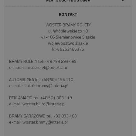
KONTAKT
WOSTER BRAMY ROLETY
ul. Wróblewskiego 18
41-106 Siemianowice Śląskie
województwo śląskie
NIP: 6262466375
BRAMY ROLETY tel:
+48 793 893 489
e-mail:
silnikdorolet@poczta.fm
AUTOMATYKA tel.
+48 509 196 110
e-mail:
silnikdobramy@interia.pl
REKLAMACJE tel.
+48 501 303 119
e-mail:
woster.biuro@interia.pl
BRAMY GARAŻOWE tel.
793 893 489
e-mail:
woster.bramy@interia.pl