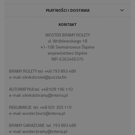
PŁATNOŚCI I DOSTAWA
KONTAKT
WOSTER BRAMY ROLETY
ul. Wróblewskiego 18
41-106 Siemianowice Śląskie
województwo śląskie
NIP: 6262466375
BRAMY ROLETY tel:
+48 793 893 489
e-mail:
silnikdorolet@poczta.fm
AUTOMATYKA tel.
+48 509 196 110
e-mail:
silnikdobramy@interia.pl
REKLAMACJE tel.
+48 501 303 119
e-mail:
woster.biuro@interia.pl
BRAMY GARAŻOWE tel.
793 893 489
e-mail:
woster.bramy@interia.pl