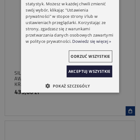
statystyk. Możesz w każdej chwili zmienić
swój wybór, klikając "Ustawienia
prywatności" w stopce strony i/lub w
ustawieniach przeglądarki. Korzystając ze
strony, zgadzasz się z warunkami
przetwarzania danych osobowych zawartymi
w polityce prywatności.
Dowiedz się więcej »
ODRZUĆ WSZYSTKIE
AKCEPTUJ WSZYSTKIE
SILNIK CAME 50NM MONDRIAN MR5 Z RADIEM
AWARYJNE OTWIERANIE MECHANICZNE
KRAŃCÓWKI
POKAŻ SZCZEGÓŁY
439,00 zł