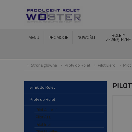
ROLETY
MENU
PROMOCJE
NOWOŚCI
ZEWNĘTRZNE
Strona główna
Piloty do Rolet
Pilot Elero
Pilot
PILOT
Silnik do Rolet
Piloty do Rolet
Pilot Aluprof
Pilot Asa
Pilot Inel
Pilot Mobilus