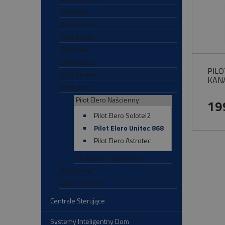
Pilot Nice
Pilot Selve
Pilot Somfy
Pilot Simu
Pilot Yooda
PILO
Pilot Becker
KAN
Pilot Elero
Pilot Elero Naścienny
19
Pilot Elero Solotel2
Pilot Elero Unitec 868
Pilot Elero Astrotec
Pilot Elero Przenośny
Pilot Came
Pilot TenPilot
Centrale Sterujące
Systemy Inteligentny Dom