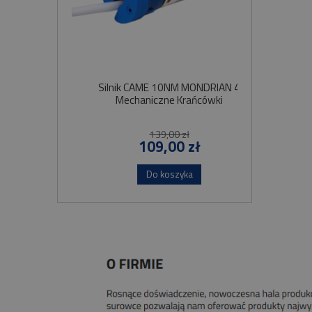
Silnik CAME 10NM MONDRIAN 4
Sil
Mechaniczne Krańcówki
Szybko
139,00 zł
109,00 zł
Do koszyka