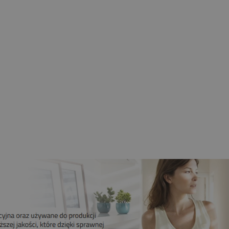
nik CAME 6NM MONDRIAN R4
bieżny Z Radiem Mechaniczne
Krańcówki
259,00 zł
209,00 zł
Do koszyka