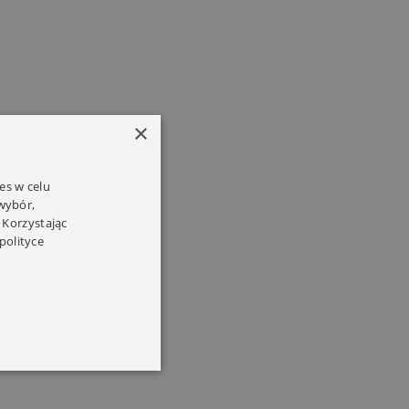
×
es w celu
 wybór,
 Korzystając
polityce