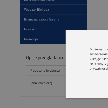
Wieszak Blokada
Brama garażowa Galeria
Nowości
Promocje
Możemy prze
świadczenia
Opcje przeglądania
klikając "Us
ze strony, 
prywatności
Producent: (wybierz)
Cena: (wybierz)