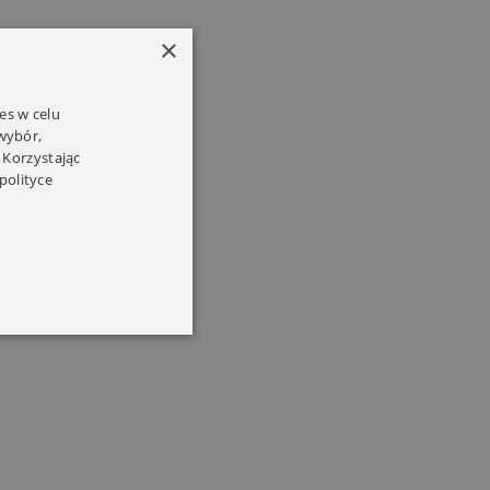
×
es w celu
 wybór,
 Korzystając
polityce