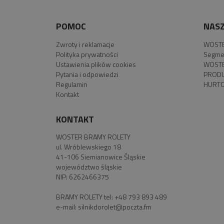
POMOC
NASZ
Zwroty i reklamacje
WOSTE
Polityka prywatności
Segme
Ustawienia plików cookies
WOSTE
Pytania i odpowiedzi
PROD
Regulamin
HURTO
Kontakt
KONTAKT
WOSTER BRAMY ROLETY
ul. Wróblewskiego 18
41-106 Siemianowice Śląskie
województwo śląskie
NIP: 6262466375
BRAMY ROLETY tel:
+48 793 893 489
e-mail:
silnikdorolet@poczta.fm