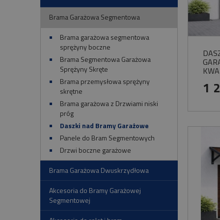
Brama Garażowa Segmentowa
Brama garażowa segmentowa
sprężyny boczne
DAS
Brama Segmentowa Garażowa
GAR
Sprężyny Skręte
KWA
Brama przemysłowa sprężyny
1 
skrętne
Brama garażowa z Drzwiami niski
próg
Daszki nad Bramy Garażowe
Panele do Bram Segmentowych
Drzwi boczne garażowe
Brama Garażowa Dwuskrzydłowa
Akcesoria do Bramy Garażowej
Segmentowej