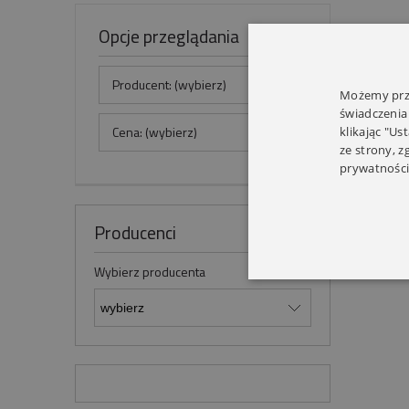
Opcje przeglądania
Producent: (wybierz)
Możemy prze
świadczenia
Cena: (wybierz)
klikając "Us
ze strony, 
prywatności
Producenci
Wybierz producenta