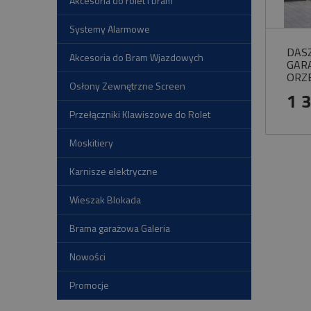
Akcesoria do rolet i bram
Systemy Alarmowe
DAS
Akcesoria do Bram Wjazdowych
GAR
ORZ
Osłony Zewnętrzne Screen
1 
Przełączniki Klawiszowe do Rolet
Moskitiery
Karnisze elektryczne
Wieszak Blokada
Brama garażowa Galeria
Nowości
Promocje