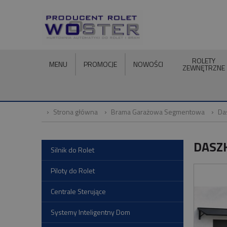
ROLETY
MENU
PROMOCJE
NOWOŚCI
ZEWNĘTRZNE
Strona główna
Brama Garażowa Segmentowa
Da
DASZ
Silnik do Rolet
Piloty do Rolet
Centrale Sterujące
Systemy Inteligentny Dom