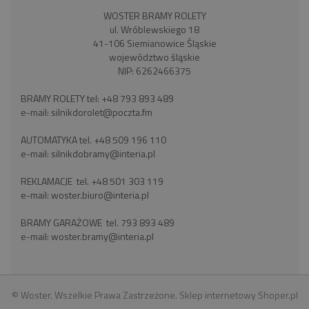
WOSTER BRAMY ROLETY
ul. Wróblewskiego 18
41-106 Siemianowice Śląskie
województwo śląskie
NIP: 6262466375
BRAMY ROLETY tel:
+48 793 893 489
e-mail:
silnikdorolet@poczta.fm
AUTOMATYKA tel.
+48 509 196 110
e-mail:
silnikdobramy@interia.pl
REKLAMACJE tel.
+48 501 303 119
e-mail:
woster.biuro@interia.pl
BRAMY GARAŻOWE tel.
793 893 489
e-mail:
woster.bramy@interia.pl
© Woster. Wszelkie Prawa Zastrzeżone.
Sklep internetowy Shoper.pl