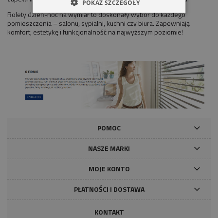
POKAŻ SZCZEGÓŁY
Rolety dzień-noc na wymiar to doskonały wybór do każdego
pomieszczenia – salonu, sypialni, kuchni czy biura. Zapewniają
komfort, estetykę i funkcjonalność na najwyższym poziomie!
POMOC
NASZE MARKI
MOJE KONTO
PŁATNOŚCI I DOSTAWA
KONTAKT