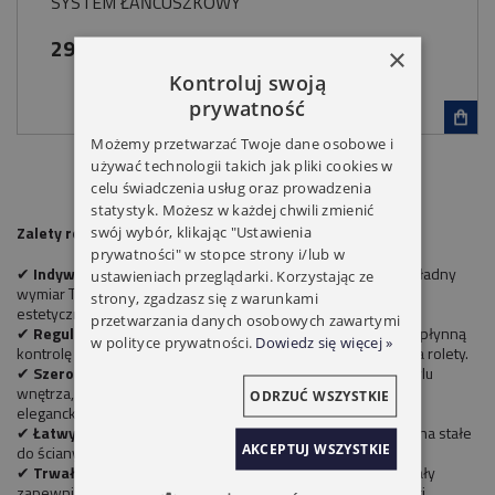
SYSTEM ŁAŃCUSZKOWY
295,00 zł
×
Kontroluj swoją
prywatność
Możemy przetwarzać Twoje dane osobowe i
używać technologii takich jak pliki cookies w
celu świadczenia usług oraz prowadzenia
statystyk. Możesz w każdej chwili zmienić
Zalety rolet dzień-noc na wymiar:
swój wybór, klikając "Ustawienia
prywatności" w stopce strony i/lub w
✔
Indywidualne dopasowanie
– wykonujemy rolety na dokładny
ustawieniach przeglądarki. Korzystając ze
wymiar Twojego okna, co gwarantuje idealne dopasowanie i
strony, zgadzasz się z warunkami
estetyczny wygląd.
przetwarzania danych osobowych zawartymi
✔
Regulacja światła
– dwuwarstwowa tkanina pozwala na płynną
w polityce prywatności.
Dowiedz się więcej »
kontrolę poziomu oświetlenia bez konieczności podnoszenia rolety.
✔
Szeroki wybór kolorów i wzorów
– dostosuj rolety do stylu
wnętrza, wybierając spośród klasycznych, nowoczesnych i
ODRZUĆ WSZYSTKIE
eleganckich wzorów.
✔
Łatwy montaż
– możliwość montażu bezinwazyjnego lub na stałe
AKCEPTUJ WSZYSTKIE
do ściany, sufitu lub ramy okiennej.
✔
Trwałość i łatwa konserwacja
– wysokiej jakości materiały
zapewniają długą żywotność i łatwość w utrzymaniu czystości.