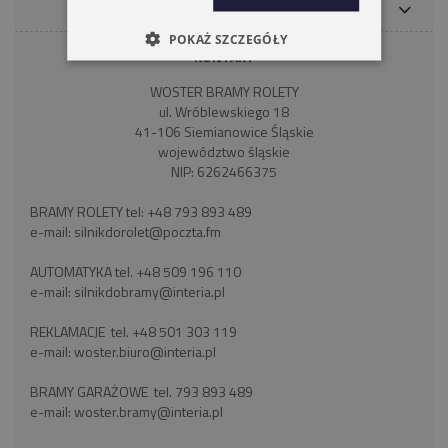
PŁATNOŚCI I DOSTAWA
POKAŻ SZCZEGÓŁY
KONTAKT
WOSTER BRAMY ROLETY
ul. Wróblewskiego 18
41-106 Siemianowice Śląskie
województwo śląskie
NIP: 6262466375
BRAMY ROLETY tel:
+48 793 893 489
e-mail:
silnikdorolet@poczta.fm
AUTOMATYKA tel.
+48 509 196 110
e-mail:
silnikdobramy@interia.pl
REKLAMACJE tel.
+48 501 303 119
e-mail:
woster.biuro@interia.pl
BRAMY GARAŻOWE tel.
793 893 489
e-mail:
woster.bramy@interia.pl