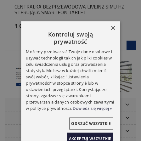
CENTRALKA BEZPRZEWODOWA LIVEIN2 SIMU HZ
STERUJĄCA SMARTFON TABLET
1 099,00 zł
×
Kontroluj swoją
prywatność
Możemy przetwarzać Twoje dane osobowe i
używać technologii takich jak pliki cookies w
celu świadczenia usług oraz prowadzenia
statystyk. Możesz w każdej chwili zmienić
swój wybór, klikając "Ustawienia
prywatności" w stopce strony i/lub w
ustawieniach przeglądarki. Korzystając ze
strony, zgadzasz się z warunkami
przetwarzania danych osobowych zawartymi
POMOC
w polityce prywatności.
Dowiedz się więcej »
NASZE MARKI
ODRZUĆ WSZYSTKIE
MOJE KONTO
AKCEPTUJ WSZYSTKIE