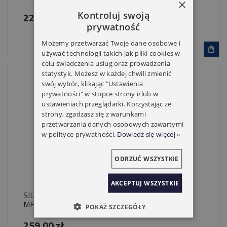
×
Kontroluj swoją
229,00 zł
prywatność
Możemy przetwarzać Twoje dane osobowe i
używać technologii takich jak pliki cookies w
celu świadczenia usług oraz prowadzenia
statystyk. Możesz w każdej chwili zmienić
swój wybór, klikając "Ustawienia
prywatności" w stopce strony i/lub w
ustawieniach przeglądarki. Korzystając ze
strony, zgadzasz się z warunkami
przetwarzania danych osobowych zawartymi
w polityce prywatności.
Dowiedz się więcej »
ODRZUĆ WSZYSTKIE
AKCEPTUJ WSZYSTKIE
SILNIK DO ROLET YOODA 45S 40NM
MECHANICZNE KRAŃCÓWKI
POKAŻ SZCZEGÓŁY
259,00 zł