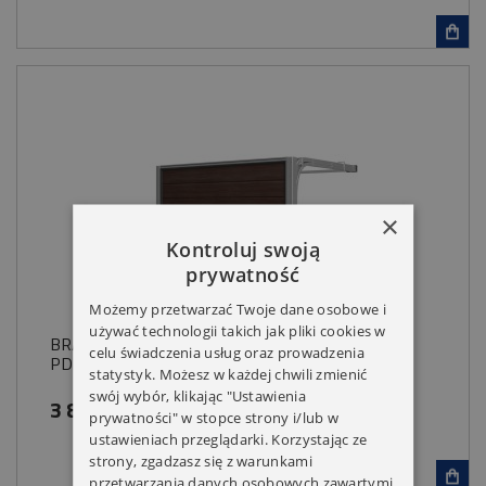
×
Kontroluj swoją
prywatność
Możemy przetwarzać Twoje dane osobowe i
używać technologii takich jak pliki cookies w
BRAMA GARAŻOWA SEGMENTOWA WOSTER
celu świadczenia usług oraz prowadzenia
PD40B BRĄZ SPRĘŻYNY BOCZNE
statystyk. Możesz w każdej chwili zmienić
swój wybór, klikając "Ustawienia
3 899,00 zł
prywatności" w stopce strony i/lub w
ustawieniach przeglądarki. Korzystając ze
strony, zgadzasz się z warunkami
przetwarzania danych osobowych zawartymi