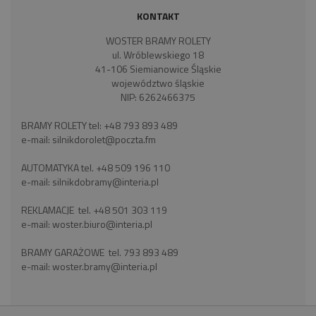
KONTAKT
WOSTER BRAMY ROLETY
ul. Wróblewskiego 18
41-106 Siemianowice Śląskie
województwo śląskie
NIP: 6262466375
BRAMY ROLETY tel:
+48 793 893 489
e-mail:
silnikdorolet@poczta.fm
AUTOMATYKA tel.
+48 509 196 110
e-mail:
silnikdobramy@interia.pl
REKLAMACJE tel.
+48 501 303 119
e-mail:
woster.biuro@interia.pl
BRAMY GARAŻOWE tel.
793 893 489
e-mail:
woster.bramy@interia.pl