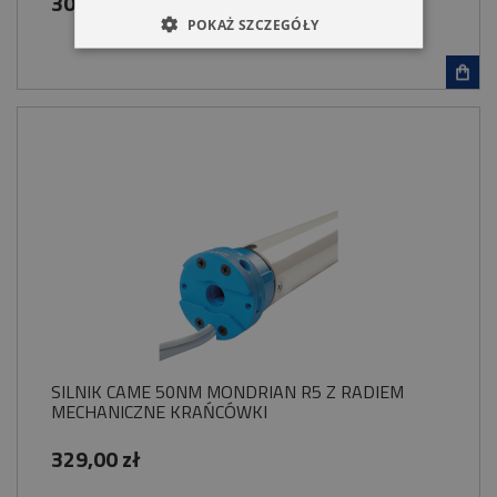
309,00 zł
POKAŻ SZCZEGÓŁY
SILNIK CAME 50NM MONDRIAN R5 Z RADIEM
MECHANICZNE KRAŃCÓWKI
329,00 zł