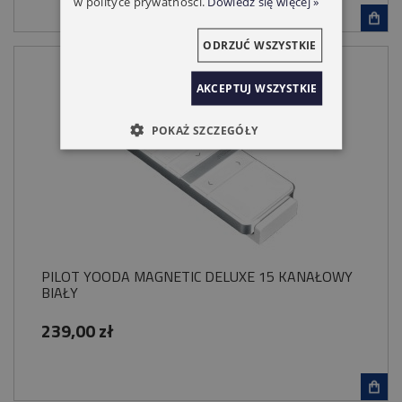
w polityce prywatności.
Dowiedz się więcej »
ODRZUĆ WSZYSTKIE
AKCEPTUJ WSZYSTKIE
POKAŻ SZCZEGÓŁY
PILOT YOODA MAGNETIC DELUXE 15 KANAŁOWY
BIAŁY
239,00 zł