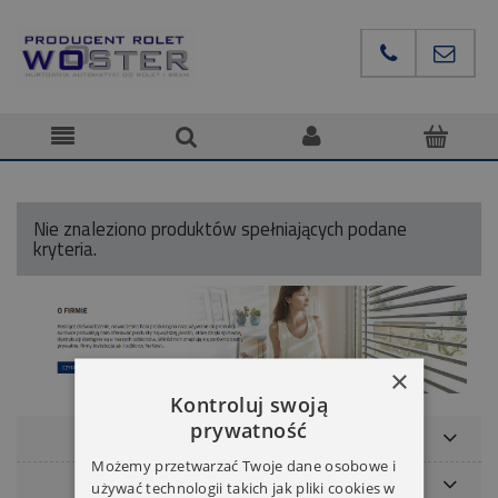
Nie znaleziono produktów spełniających podane
kryteria.
×
Kontroluj swoją
prywatność
POMOC
Możemy przetwarzać Twoje dane osobowe i
NASZE MARKI
używać technologii takich jak pliki cookies w