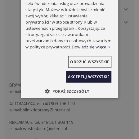
celu świadczenia usług oraz prowadzenia
MOJE KONTO
statystyk. Możesz w każdej chwili zmienić
swój wybór, klikając "Ustawienia
PŁATNOŚCI I DOSTAWA
prywatności" w stopce strony i/lub w
ustawieniach przeglądarki. Korzystając ze
strony, zgadzasz się z warunkami
KONTAKT
przetwarzania danych osobowych zawartymi
w polityce prywatności.
Dowiedz się więcej »
WOSTER BRAMY ROLETY
ul. Wróblewskiego 18
41-106 Siemianowice Śląskie
ODRZUĆ WSZYSTKIE
województwo śląskie
NIP: 6262466375
AKCEPTUJ WSZYSTKIE
BRAMY ROLETY tel:
+48 793 893 489
e-mail:
silnikdorolet@poczta.fm
POKAŻ SZCZEGÓŁY
AUTOMATYKA tel.
+48 509 196 110
e-mail:
silnikdobramy@interia.pl
REKLAMACJE tel.
+48 501 303 119
e-mail:
woster.biuro@interia.pl