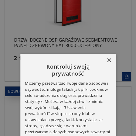
DRZWI BOCZNE OSP GARAŻOWE SEGMENTOWE
PANEL CZERWONY RAL 3000 OCIEPLONY
2 199,00 zł
×
Kontroluj swoją
prywatność
Możemy przetwarzać Twoje dane osobowe i
używać technologii takich jak pliki cookies w
NOWOŚĆ
celu świadczenia usług oraz prowadzenia
statystyk. Możesz w każdej chwili zmienić
swój wybór, klikając "Ustawienia
prywatności" w stopce strony i/lub w
ustawieniach przeglądarki. Korzystając ze
strony, zgadzasz się z warunkami
przetwarzania danych osobowych zawartymi