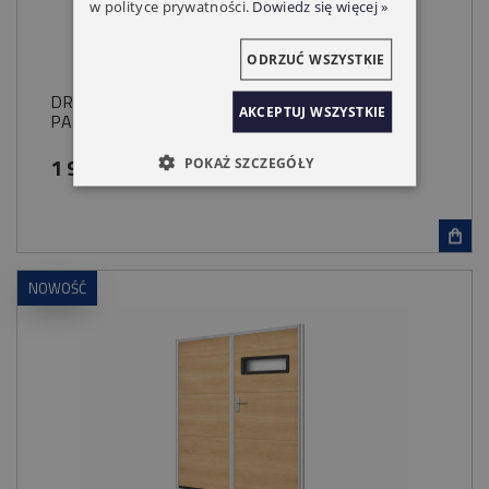
w polityce prywatności.
Dowiedz się więcej »
ODRZUĆ WSZYSTKIE
DRZWI BOCZNE GARAŻOWE SEGMENTOWE
AKCEPTUJ WSZYSTKIE
PANEL SREBRNY RAL 9006 OCIEPLONY
1 999,00 zł
POKAŻ SZCZEGÓŁY
NOWOŚĆ