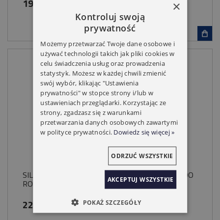
199,00 zł
×
Kontroluj swoją
prywatność
Możemy przetwarzać Twoje dane osobowe i
używać technologii takich jak pliki cookies w
celu świadczenia usług oraz prowadzenia
statystyk. Możesz w każdej chwili zmienić
swój wybór, klikając "Ustawienia
prywatności" w stopce strony i/lub w
ustawieniach przeglądarki. Korzystając ze
strony, zgadzasz się z warunkami
przetwarzania danych osobowych zawartymi
w polityce prywatności.
Dowiedz się więcej »
ODRZUĆ WSZYSTKIE
SILNIK ALUPROF DM 45 SD 10NM/15 KRÓTKI DO
AKCEPTUJ WSZYSTKIE
ROLET MECHANICZNE KRAŃCÓWKI
229,00 zł
POKAŻ SZCZEGÓŁY