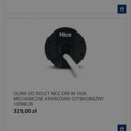
SILNIK DO ROLET NICE ERA M 1026
MECHANICZNE KRAŃCÓWKI SZYBKOBIEŻNY
10NM/26
329,00 zł