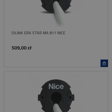
SILNIK ERA STAR MA 817 NICE
509,00 zł