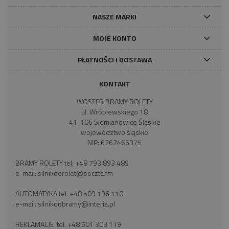
NASZE MARKI
MOJE KONTO
PŁATNOŚCI I DOSTAWA
KONTAKT
WOSTER BRAMY ROLETY
ul. Wróblewskiego 18
41-106 Siemianowice Śląskie
województwo śląskie
NIP: 6262466375
BRAMY ROLETY tel:
+48 793 893 489
e-mail:
silnikdorolet@poczta.fm
AUTOMATYKA tel.
+48 509 196 110
e-mail:
silnikdobramy@interia.pl
REKLAMACJE tel.
+48 501 303 119