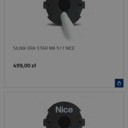
SILNIK ERA STAR MA 517 NICE
499,00 zł