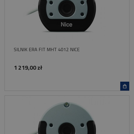
SILNIK ERA FIT MHT 4012 NICE
1 219,00 zł