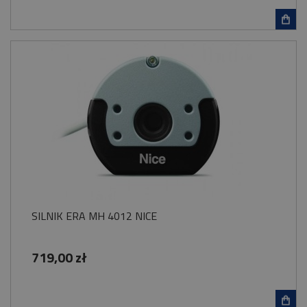
SILNIK ERA MH 4012 NICE
719,00 zł