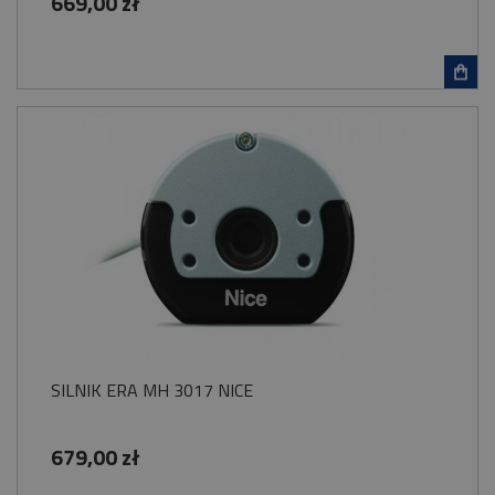
669,00 zł
SILNIK ERA MH 3017 NICE
679,00 zł