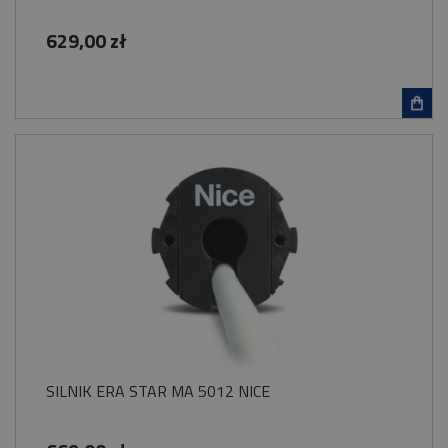
629,00 zł
SILNIK ERA STAR MA 5012 NICE