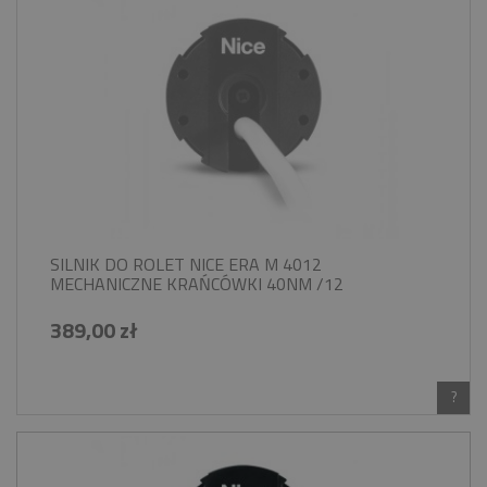
SILNIK DO ROLET NICE ERA M 4012
MECHANICZNE KRAŃCÓWKI 40NM /12
389,00 zł
?